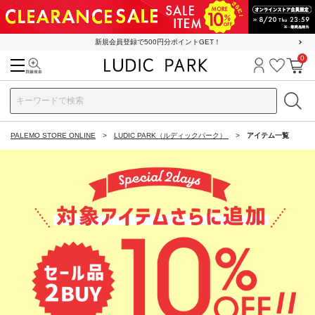
新規会員登録で500円分ポイントGET！
0
検索
ログイン
お気に
カ
PALEMO STORE ONLINE
LUDIC PARK（ルディックパーク）
アイテム一覧