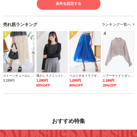
条件を設定する
売れ筋ランキング
ランキング一覧へ
1
2
3
4
ストーンチュールレースロングスカート
透かしラメニット×タンク
ベルト付きスラブギャザーロングスカート
シアーサイドリボンフリルショートシャツ
3,289円
1,089円
1,089円
2,189円
60%OFF
60%OFF
20%OFF
おすすめ特集