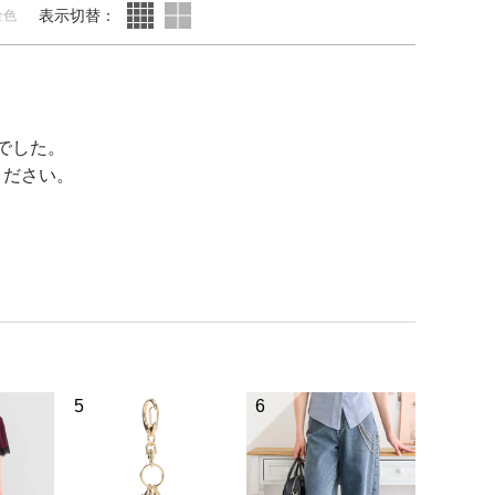
表示切替：
全色
でした。
ください。
5
6