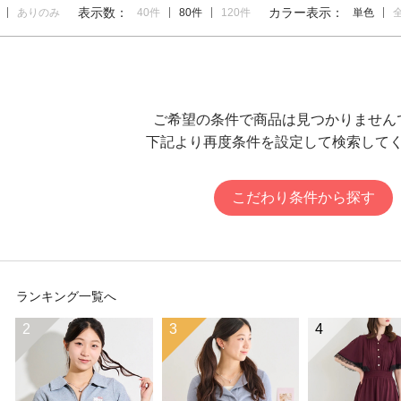
表示数：
カラー表示：
ありのみ
40件
80件
120件
単色
ご希望の条件で商品は見つかりません
下記より再度条件を設定して検索して
こだわり条件から探す
ランキング一覧へ
2
3
4