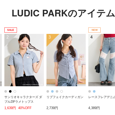
LUDIC PARKのアイ
SALE
NEW
2
3
4
サンリオキャラクターズ ダ
リブフェイクカーディガン
レースフレアデニ
ブルZIPラメトップス
1,639円
40%OFF
2,739円
4,389円