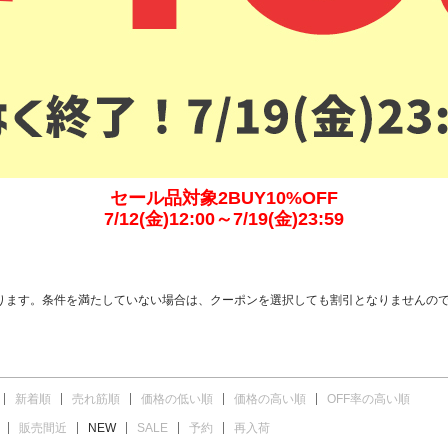
セール品対象2BUY10%OFF
7/12(金)12:00～7/19(金)23:59
ります。条件を満たしていない場合は、クーポンを選択しても割引となりませんの
新着順
売れ筋順
価格の低い順
価格の高い順
OFF率の高い順
販売間近
NEW
SALE
予約
再入荷