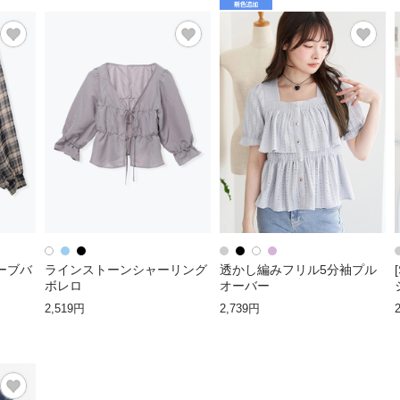
ーブバ
ラインストーンシャーリング
透かし編みフリル5分袖プル
ボレロ
オーバー
2,519円
2,739円