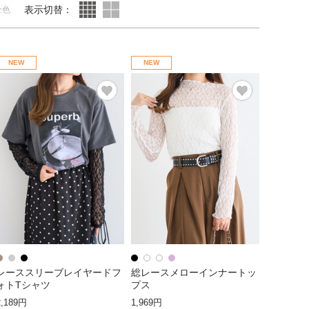
表示切替：
全色
NEW
NEW
レーススリーブレイヤードフ
総レースメローインナートッ
ォトTシャツ
プス
2,189円
1,969円