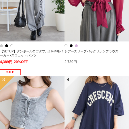
【SETUP】ダンボールロゴダブルZIP半袖パ
シアースリーブバックリボンブラウス
ーカー×スウェットパンツ
4,389円
20%OFF
2,739円
SALE
3
4