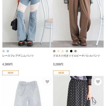
レースフレアデニムパンツ
ドロスト付きツイルピーチバレルパンツ
4,389円
3,289円
NEW
NEW
お気に入り
お