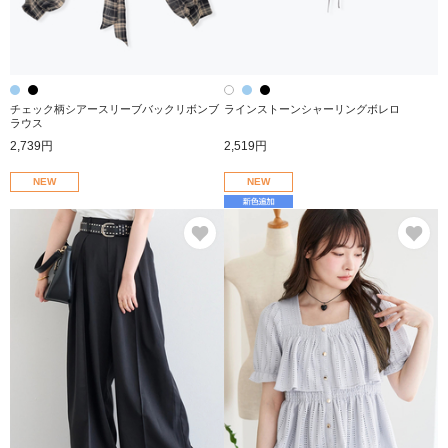
チェック柄シアースリーブバックリボンブ
ラインストーンシャーリングボレロ
ラウス
2,739円
2,519円
NEW
NEW
お気に入り
お