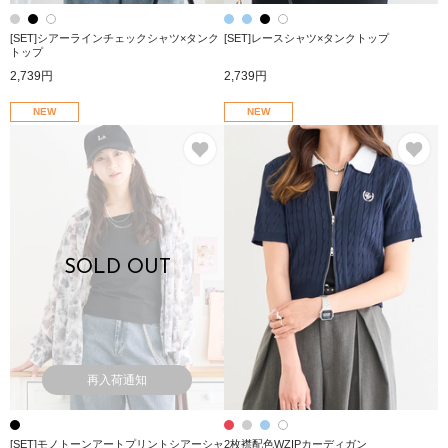
[SET]シアーラインチェックシャツ×タンク
[SET]レースシャツ×タンクトップ
トップ
2,739円
2,739円
NEW
NEW
お気に入り
お
SOLD OUT
再入荷通知
[SET]モノトーンアートプリントシアーシャ
2枚襟配色WZIPカーディガン