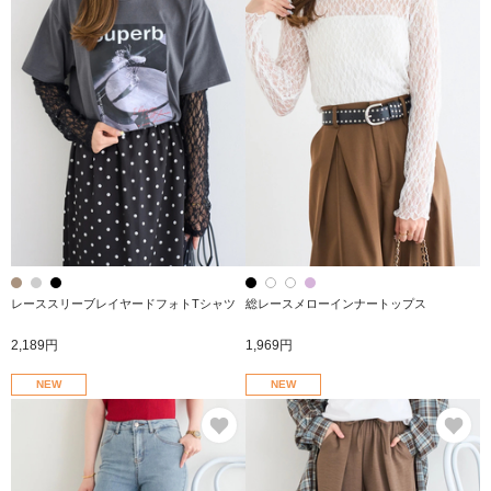
レーススリーブレイヤードフォトTシャツ
総レースメローインナートップス
2,189円
1,969円
NEW
NEW
お気に入り
お