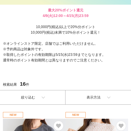
最大20%ポイント還元
4/9(火)12:00～4/15(月)23:59
10,000円(税込)以上で20%分ポイント
10,000円(税込)未満で10%分ポイント還元！
※オンラインストア限定。店舗ではご利用いただけません。
※予約商品は対象外です。
※取得したポイントの有効期限は5/15(水)23:59までとなります。
通常時のポイント有効期間とは異なりますのでご注意ください。
16
検索結果
件
絞り込む
表示方法
NEW
NEW
お気に入り
お