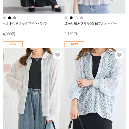
ベルト付きタックワイドパンツ
透かし編みフリル5分袖プルオーバー
4,389円
2,739円
NEW
NEW
お気に入り
お