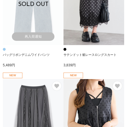
SOLD OUT
再入荷通知
バッグリボンデニムワイドパンツ
サテンドット裾レースロングスカート
5,489円
3,839円
NEW
NEW
お気に入り
お