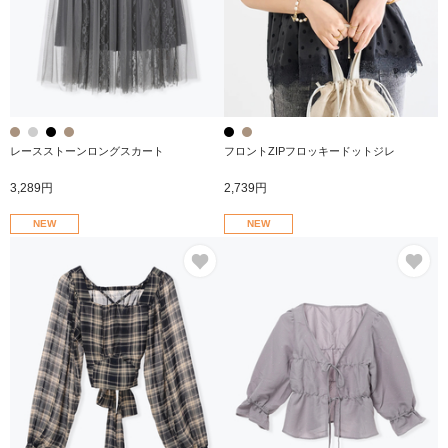
レースストーンロングスカート
フロントZIPフロッキードットジレ
3,289円
2,739円
NEW
NEW
お気に入り
お