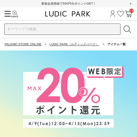
新規会員登録で500円分ポイントGET！
29
検索
ログイン
お気に
カ
PALEMO STORE ONLINE
LUDIC PARK（ルディックパーク）
アイテム一覧