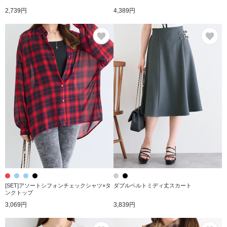
2,739円
4,389円
お気に入り
お
[SET]アソートシフォンチェックシャツ×タ
ダブルベルトミディ丈スカート
ンクトップ
3,069円
3,839円
お気に入り
お