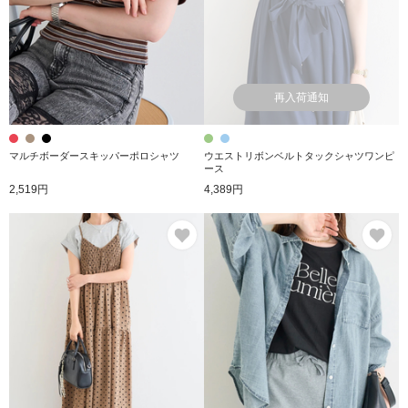
再入荷通知
マルチボーダースキッパーポロシャツ
ウエストリボンベルトタックシャツワンピ
ース
2,519円
4,389円
お気に入り
お