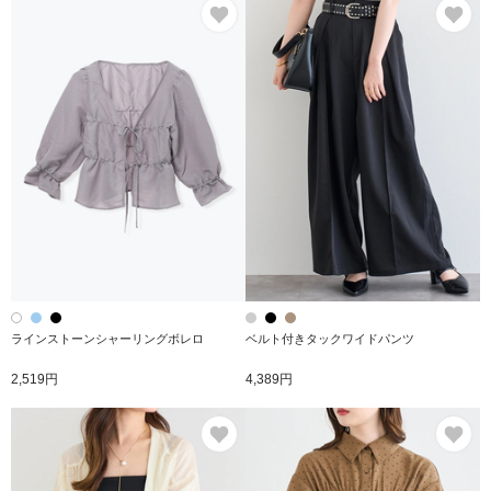
お気に入り
お
ラインストーンシャーリングボレロ
ベルト付きタックワイドパンツ
2,519円
4,389円
お気に入り
お