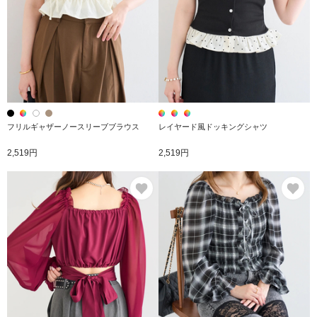
フリルギャザーノースリーブブラウス
レイヤード風ドッキングシャツ
2,519円
2,519円
お気に入り
お