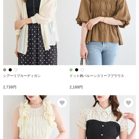
シアーリブカーディガン
ドット柄バルーンスリーブブラウス
2,739円
2,189円
お気に入り
お