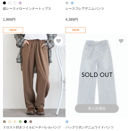
総レースメローインナートップス
レースフレアデニムパンツ
1,969円
4,389円
NEW
NEW
お気に入り
お
SOLD OUT
再入荷通知
ドロスト付きツイルピーチバレルパンツ
バッグリボンデニムワイドパンツ