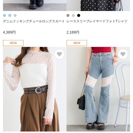
デニムドッキングチュールロングスカート
レーススリーブレイヤードフォトTシャツ
4,389円
2,189円
NEW
NEW
お気に入り
お