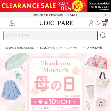
新規会員登録で500円分ポイントGET！
0
検索
ログイン
お気に
カ
PALEMO STORE ONLINE
LUDIC PARK（ルディックパーク）
アイテム一覧