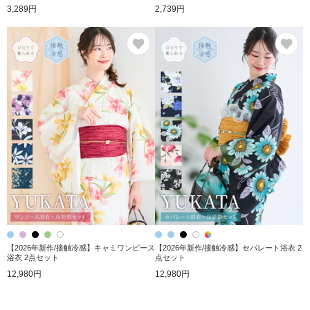
3,289円
2,739円
お気に入り
お
【2026年新作/接触冷感】キャミワンピース
【2026年新作/接触冷感】セパレート浴衣 2
浴衣 2点セット
点セット
12,980円
12,980円