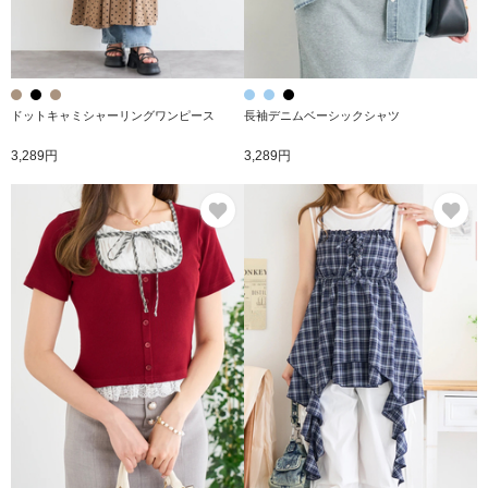
ドットキャミシャーリングワンピース
長袖デニムベーシックシャツ
3,289円
3,289円
お気に入り
お