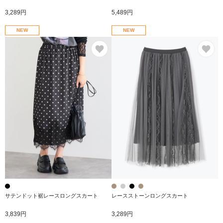
3,289円
5,489円
NEW
NEW
お気に入り
お
サテンドット裾レースロングスカート
レースストーンロングスカート
3,839円
3,289円