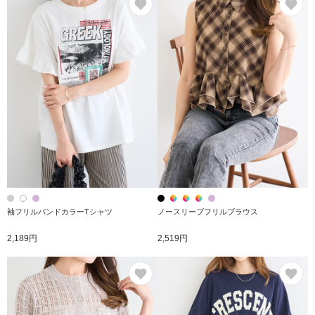
袖フリルバンドカラーTシャツ
ノースリーブフリルブラウス
2,189円
2,519円
お気に入り
お