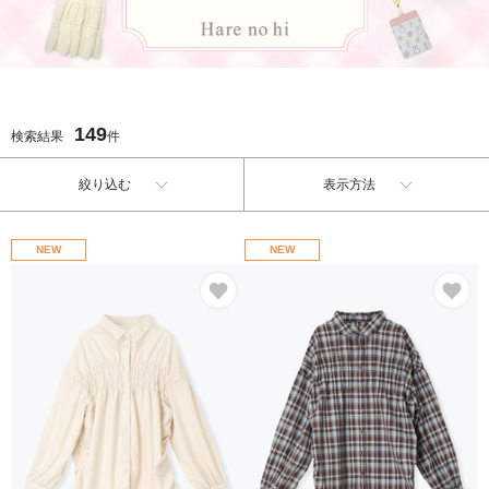
149
検索結果
件
絞り込む
表示方法
NEW
NEW
お気に入り
お