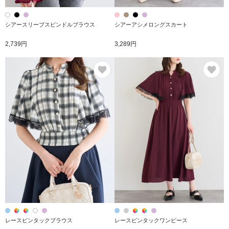
シアースリーブスピンドルブラウス
シアーアシメロングスカート
2,739円
3,289円
お気に入り
お
レースピンタックブラウス
レースピンタックワンピース