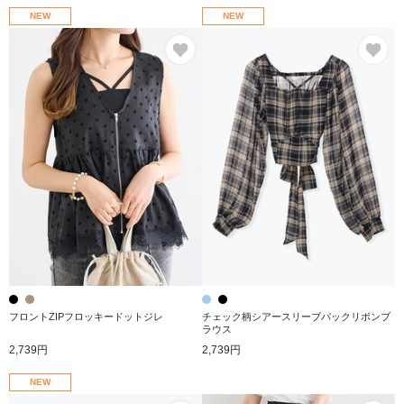
NEW
NEW
お気に入り
お
フロントZIPフロッキードットジレ
チェック柄シアースリーブバックリボンブ
ラウス
2,739円
2,739円
NEW