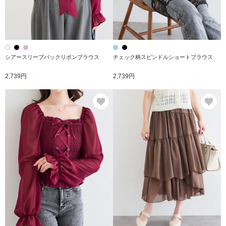
シアースリーブバックリボンブラウス
チェック柄スピンドルショートブラウス
2,739円
2,739円
お気に入り
お