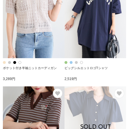
ポケット付き半袖ニットカーディガン
ビッグシルエットロゴTシャツ
3,289円
2,519円
お気に入り
お
SOLD OUT