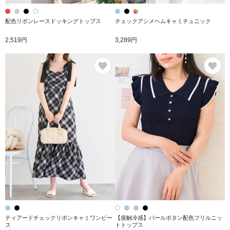
配色リボンレースドッキングトップス
チェックアシメヘムキャミチュニック
2,519円
3,289円
お気に入り
お
ティアードチェックリボンキャミワンピー
【接触冷感】パールボタン配色フリルニッ
ス
トトップス