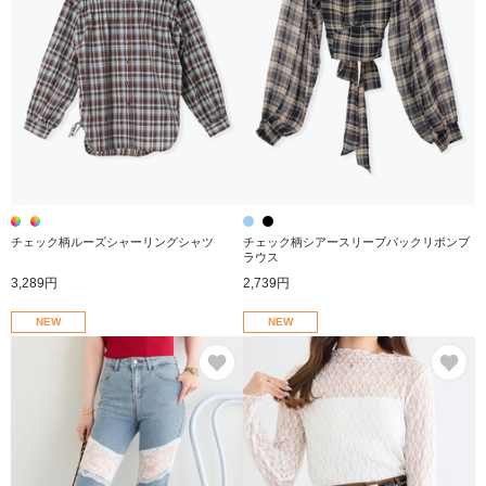
チェック柄ルーズシャーリングシャツ
チェック柄シアースリーブバックリボンブ
ラウス
3,289円
2,739円
NEW
NEW
お気に入り
お