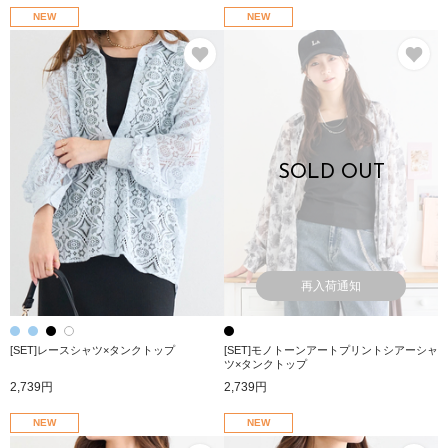
NEW
NEW
お気に入り
お
SOLD OUT
再入荷通知
[SET]レースシャツ×タンクトップ
[SET]モノトーンアートプリントシアーシャ
ツ×タンクトップ
2,739円
2,739円
NEW
NEW