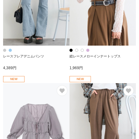
レースフレアデニムパンツ
総レースメローインナートップス
4,389円
1,969円
NEW
NEW
お気に入り
お