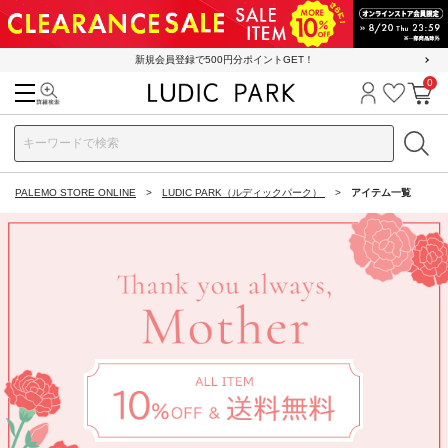
新規会員登録で500円分ポイントGET！
0
検索
ログイン
お気に
カ
PALEMO STORE ONLINE
LUDIC PARK（ルディックパーク）
アイテム一覧