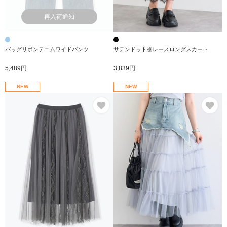
再入荷通知
バッグリボンデニムワイドパンツ
サテンドット裾レースロングスカート
5,489円
3,839円
NEW
NEW
お気に入り
お