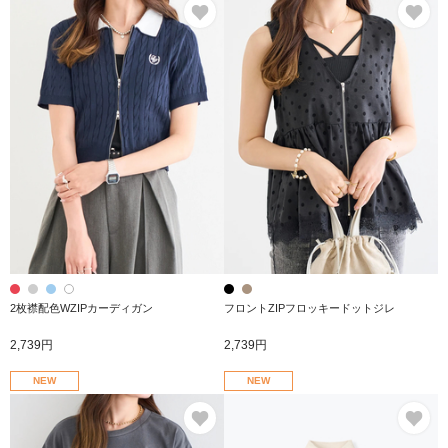
お気に入り
お
2枚襟配色WZIPカーディガン
フロントZIPフロッキードットジレ
2,739円
2,739円
NEW
NEW
お気に入り
お