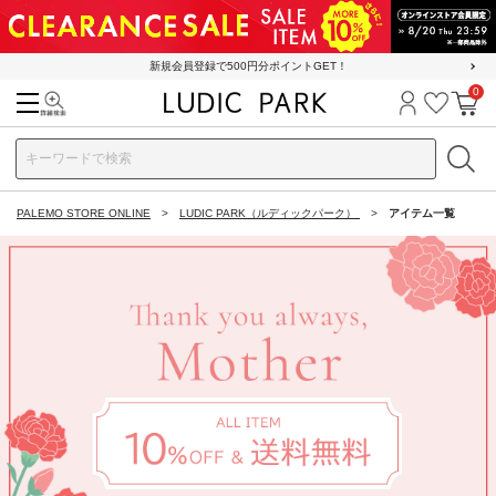
新規会員登録で500円分ポイントGET！
0
検索
ログイン
お気に
カ
PALEMO STORE ONLINE
LUDIC PARK（ルディックパーク）
アイテム一覧