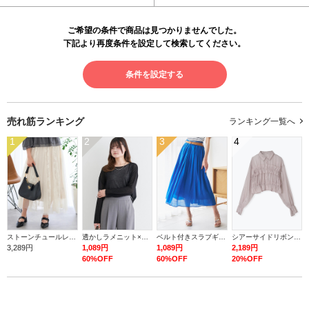
ご希望の条件で商品は見つかりませんでした。
下記より再度条件を設定して検索してください。
条件を設定する
売れ筋ランキング
ランキング一覧へ
1
2
3
4
ストーンチュールレースロングスカート
透かしラメニット×タンク
ベルト付きスラブギャザーロングスカート
シアーサイドリボンフリルショートシャツ
3,289円
1,089円
1,089円
2,189円
60%OFF
60%OFF
20%OFF