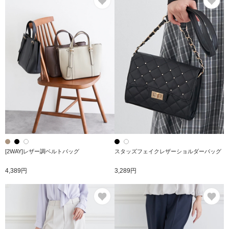
[2WAY]レザー調ベルトバッグ
スタッズフェイクレザーショルダーバッグ
4,389円
3,289円
お気に入り
お