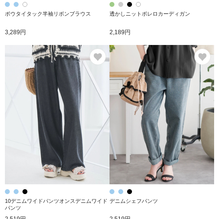
ボウタイタック半袖リボンブラウス
透かしニットボレロカーディガン
3,289円
2,189円
お気に入り
お
10デニムワイドパンツオンスデニムワイド
デニムシェフパンツ
パンツ