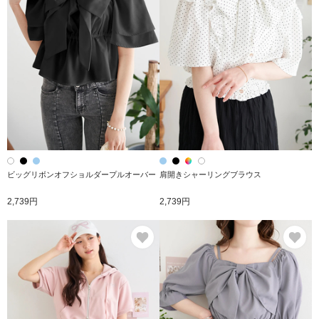
ビッグリボンオフショルダープルオーバー
肩開きシャーリングブラウス
2,739円
2,739円
お気に入り
お