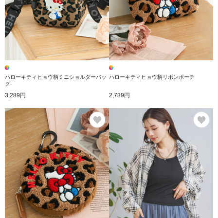
ハローキティヒョウ柄ミニショルダーバッ
ハローキティヒョウ柄リボンポーチ
グ
3,289円
2,739円
お気に入り
お