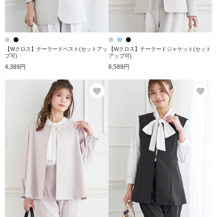
【Wクロス】テーラードベスト(セットアッ
【Wクロス】テーラードジャケット(セット
プ可)
アップ可)
4,389円
6,589円
お気に入り
お