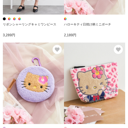
リボンシャーリングキャミワンピース
ハローキティ日焼け柄ミニポーチ
3,289円
2,189円
お気に入り
お