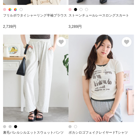
フリルボウタイシャーリング半袖ブラウス
ストーンチュールレースロングスカート
2,739円
3,289円
お気に入り
お
裏毛バレルシルエットスウェットパンツ
ボカシロゴフェイクレイヤードTシャツ