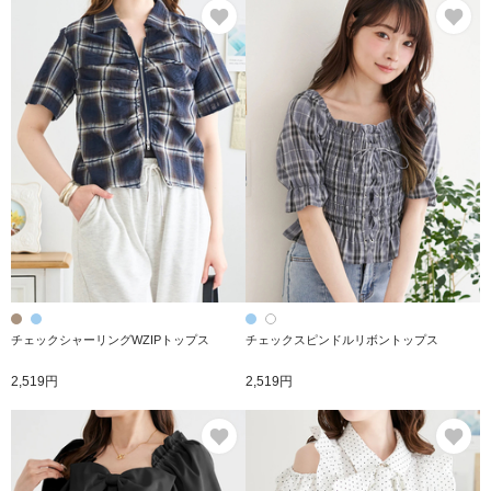
お気に入り
お
チェックシャーリングWZIPトップス
チェックスピンドルリボントップス
2,519円
2,519円
お気に入り
お