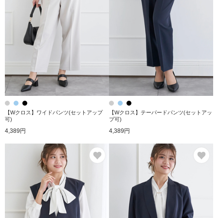
【Wクロス】ワイドパンツ(セットアップ
【Wクロス】テーパードパンツ(セットアッ
可)
プ可)
4,389円
4,389円
お気に入り
お