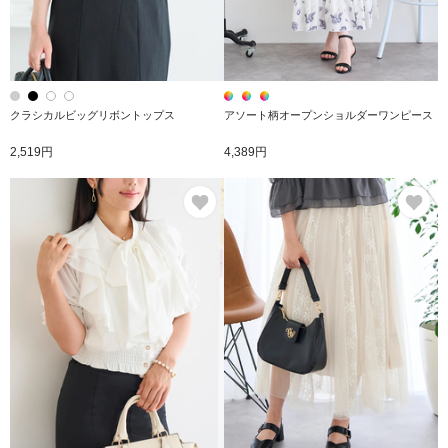
クラシカルビッグリボントップス
アソート柄オープンショルダーワンピース
2,519円
4,389円
お気に入り
お