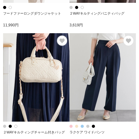
フードファーロングダウンジャケット
２WAYキルティングバニティバッグ
11,990円
3,619円
お気に入り
お
２WAYキルティングチャーム付きバッグ
ラクケア ワイドパンツ