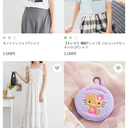
モノトーンフォトTシャツ
【キレサラ 機能Tシャツ】ジルコン×フロッ
キーロゴTシャツ
2,189円
2,189円
お気に入り
お