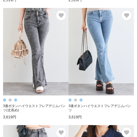
2,519円
2,519円
お気に入り
お
3連ボタンハイウエストフレアデニムパン
3連ボタンハイウエストフレアデニムパン
ツ(丈長め)
ツ
3,619円
3,619円
お気に入り
お