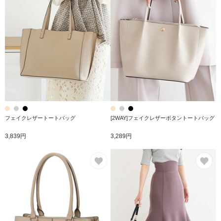
フェイクレザートートバッグ
[2WAY]フェイクレザーボタントートバッグ
3,839円
3,289円
お気に入り
お