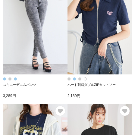
スキニーデニムパンツ
ハート刺繍ダブルZIPカットソー
3,289円
2,189円
お気に入り
お