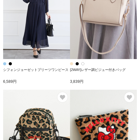
シフォンジョーゼットプリーツワンピース
[2WAY]レザー調ビジュー付きバッグ
6,589円
3,839円
お気に入り
お