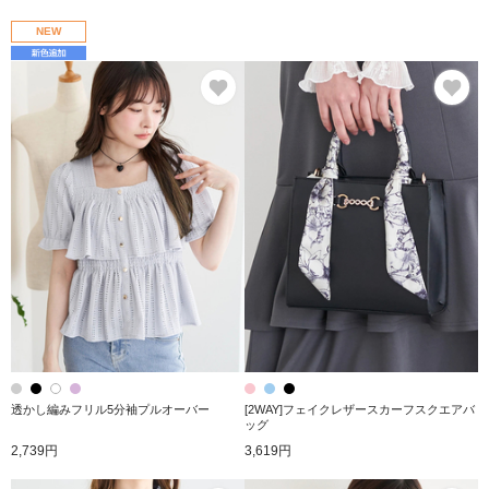
NEW
お気に入り
お
透かし編みフリル5分袖プルオーバー
[2WAY]フェイクレザースカーフスクエアバ
ッグ
2,739円
3,619円