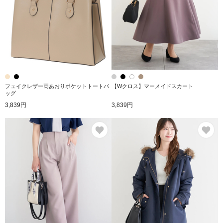
フェイクレザー両あおりポケットトートバ
【Wクロス】マーメイドスカート
ッグ
3,839円
3,839円
お気に入り
お