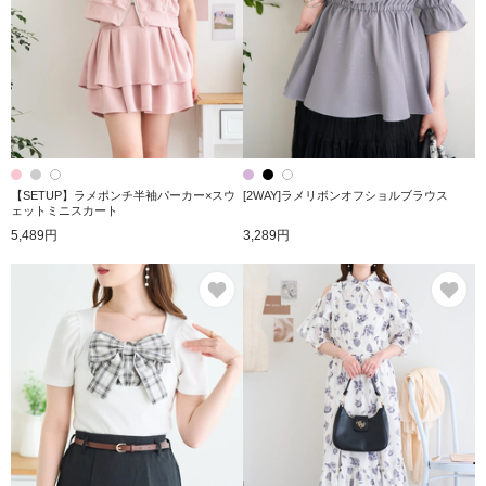
【SETUP】ラメポンチ半袖パーカー×スウ
[2WAY]ラメリボンオフショルブラウス
ェットミニスカート
5,489円
3,289円
お気に入り
お