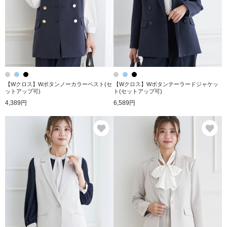
【Wクロス】Wボタンノーカラーベスト(セ
【Wクロス】Wボタンテーラードジャケッ
ットアップ可)
ト(セットアップ可)
4,389円
6,589円
お気に入り
お