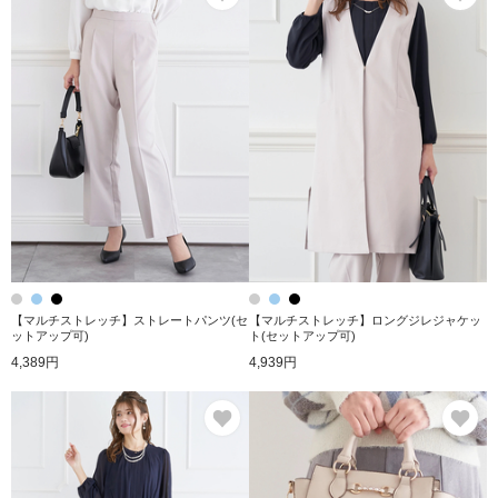
【マルチストレッチ】ストレートパンツ(セ
【マルチストレッチ】ロングジレジャケッ
ットアップ可)
ト(セットアップ可)
4,389円
4,939円
お気に入り
お