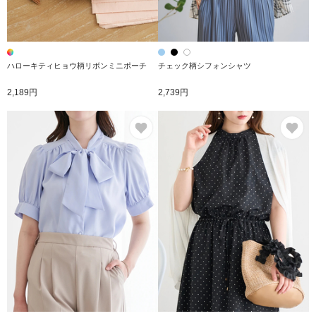
ハローキティヒョウ柄リボンミニポーチ
チェック柄シフォンシャツ
2,189円
2,739円
お気に入り
お