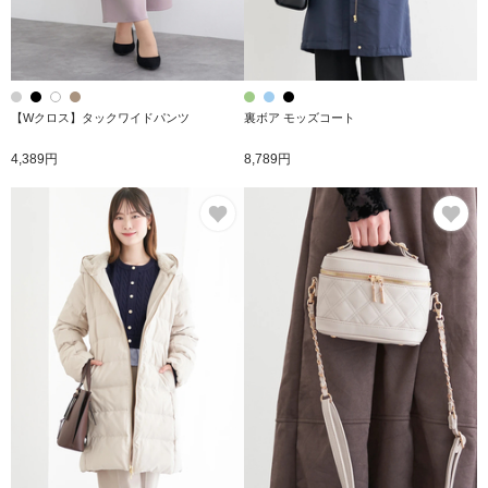
【Wクロス】タックワイドパンツ
裏ボア モッズコート
4,389円
8,789円
お気に入り
お