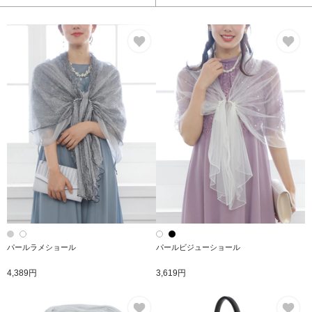
お気に入り
お
パールラメショール
パールビジューショール
4,389円
3,619円
お気に入り
お