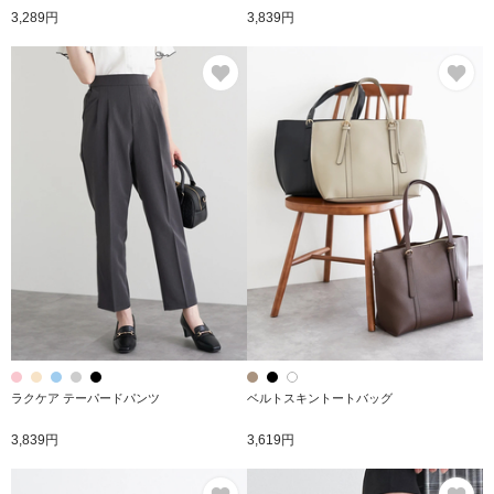
3,289円
3,839円
お気に入り
お
ラクケア テーパードパンツ
ベルトスキントートバッグ
3,839円
3,619円
お気に入り
お