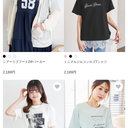
シアーリブフードZIPパーカー
ミニマルジルコンロゴTシャツ
2,189円
2,189円
お気に入り
お