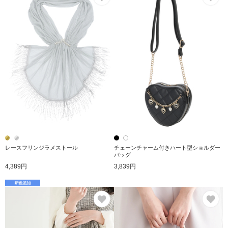
レースフリンジラメストール
チェーンチャーム付きハート型ショルダー
バッグ
4,389円
3,839円
お気に入り
お