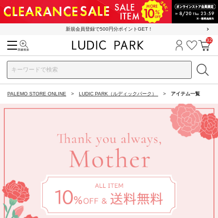
新規会員登録で500円分ポイントGET！
32
検索
ログイン
お気に
カ
PALEMO STORE ONLINE
LUDIC PARK（ルディックパーク）
アイテム一覧