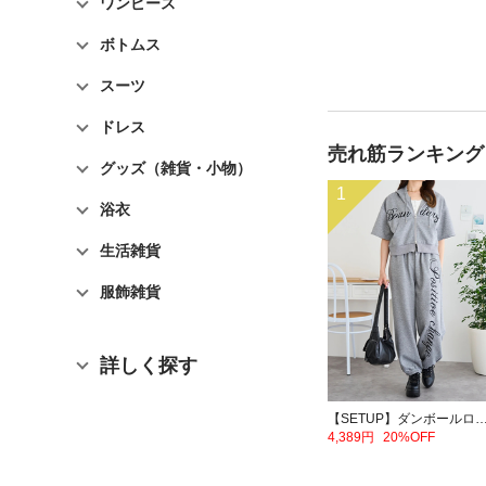
ワンピース
ボトムス
スーツ
ドレス
売れ筋ランキング
グッズ（雑貨・小物）
1
浴衣
生活雑貨
服飾雑貨
詳しく探す
【SETUP】ダンボールロゴダブルZIP半袖パーカー×スウ
4,389円
20%OFF