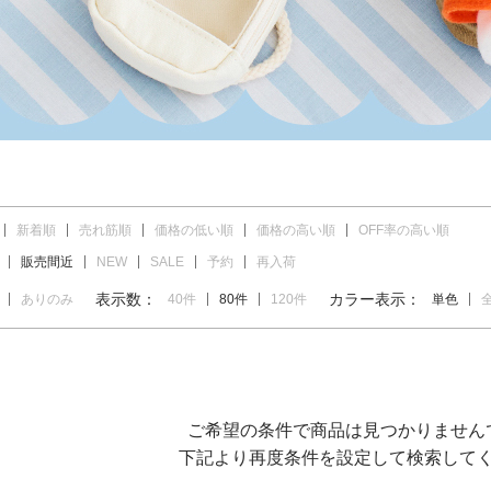
新着順
売れ筋順
価格の低い順
価格の高い順
OFF率の高い順
販売間近
NEW
SALE
予約
再入荷
表示数：
カラー表示：
ありのみ
40件
80件
120件
単色
ご希望の条件で商品は見つかりません
下記より再度条件を設定して検索して