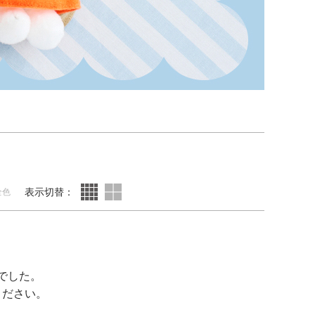
表示切替：
全色
でした。
ください。