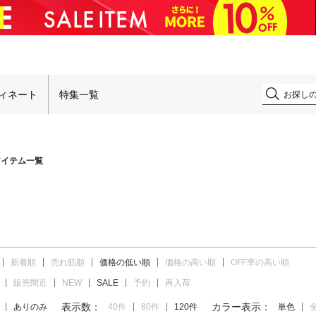
！
ィネート
特集一覧
アイテム一覧
新着順
売れ筋順
価格の低い順
価格の高い順
OFF率の高い順
販売間近
NEW
SALE
予約
再入荷
表示数：
カラー表示：
ありのみ
40件
80件
120件
単色