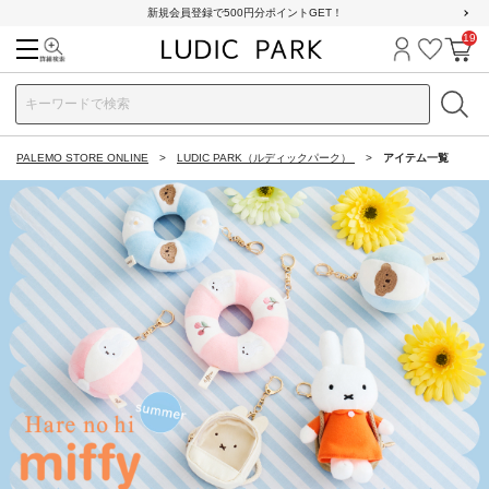
新規会員登録で500円分ポイントGET！
19
検索
ログイン
お気に
カ
PALEMO STORE ONLINE
LUDIC PARK（ルディックパーク）
アイテム一覧