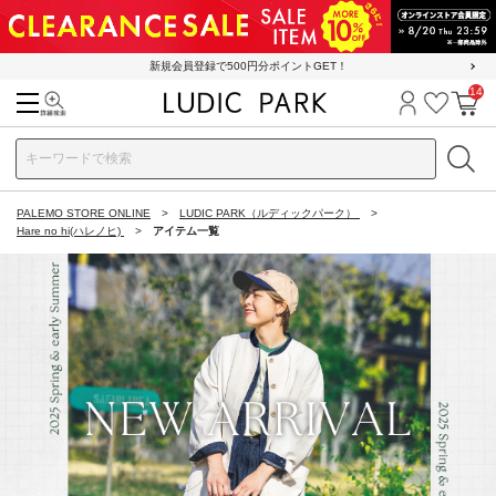
新規会員登録で500円分ポイントGET！
14
検索
ログイン
お気に
カ
PALEMO STORE ONLINE
LUDIC PARK（ルディックパーク）
Hare no hi(ハレノヒ)
アイテム一覧