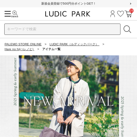
新規会員登録で500円分ポイントGET！
29
検索
ログイン
お気に
カ
PALEMO STORE ONLINE
LUDIC PARK（ルディックパーク）
Hare no hi(ハレノヒ)
アイテム一覧