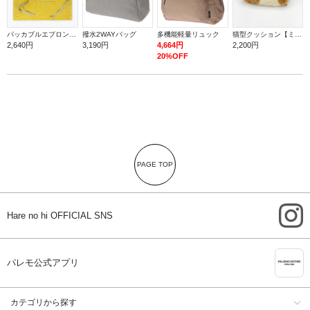
パッカブルエプロン【バナナ】
撥水2WAYバッグ
多機能軽量リュック
猫型クッション【ミケ】
2,640円
3,190円
4,664円
2,200円
20%OFF
PAGE TOP
i
Hare no hi OFFICIAL SNS
A
パレモ公式アプリ
カテゴリから探す