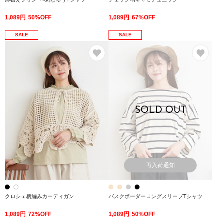
1,089円
50%OFF
1,089円
67%OFF
SALE
SALE
お気に入り
お
SOLD OUT
再入荷通知
クロシェ柄編みカーディガン
バスクボーダーロングスリーブTシャツ
1,089円
72%OFF
1,089円
50%OFF