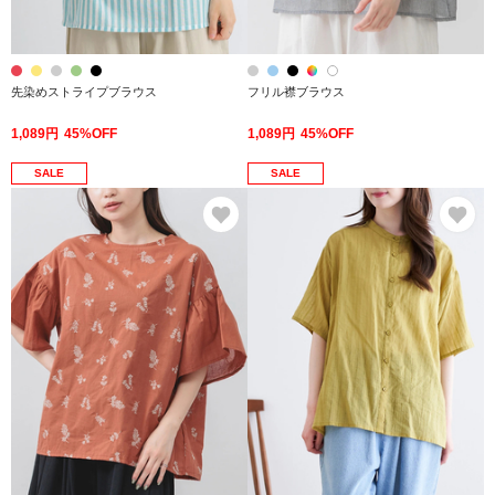
先染めストライプブラウス
フリル襟ブラウス
1,089円
45%OFF
1,089円
45%OFF
SALE
SALE
お気に入り
お