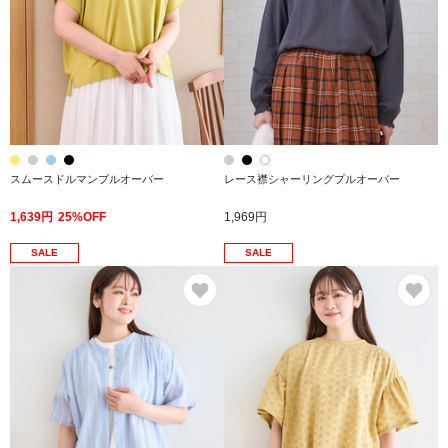
スムースドルマンプルオーバー
レース襟シャーリングプルオーバー
1,639円
25%OFF
1,969円
SALE
SALE
お気に入り
お