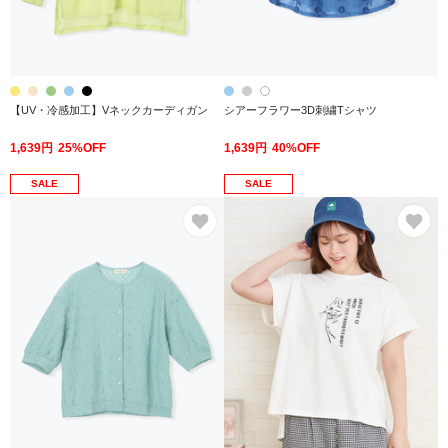
【UV・冷感加工】Vネックカーディガン
シアーフラワー3D刺繍Tシャツ
1,639円
25%OFF
1,639円
40%OFF
SALE
SALE
お気に入り
お