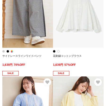
サイドレースラインワイドパンツ
花刺繍コットンブラウス
1,639円
70%OFF
1,639円
57%OFF
SALE
SALE
お気に入り
お