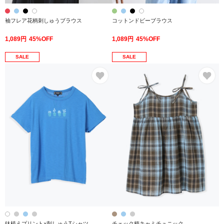
袖フレア花柄刺しゅうブラウス
コットンドビーブラウス
1,089円
45%OFF
1,089円
45%OFF
SALE
SALE
お気に入り
お
鉢植えプリント×刺しゅうTシャツ
チェック柄キャミチュニック