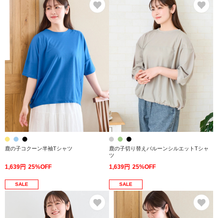
お気に入り
お
鹿の子コクーン半袖Tシャツ
鹿の子切り替えバルーンシルエットTシャ
ツ
1,639円
25%OFF
1,639円
25%OFF
SALE
SALE
お気に入り
お