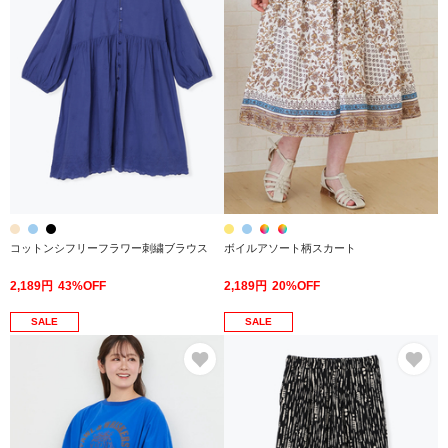
コットンシフリーフラワー刺繍ブラウス
ボイルアソート柄スカート
2,189円
43%OFF
2,189円
20%OFF
SALE
SALE
お気に入り
お