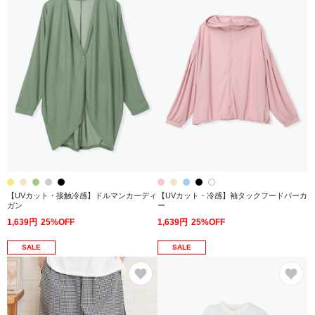
【UVカット・接触冷感】ドルマンカーディ
【UVカット・冷感】袖タックフードパーカ
ガン
ー
1,639円
25%OFF
1,639円
25%OFF
SALE
SALE
お気に入り
お