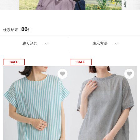
86
検索結果
件
絞り込む
表示方法
SALE
SALE
お気に入り
お