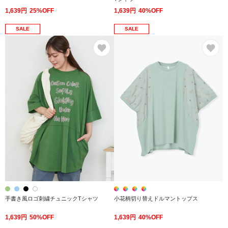
1,639円
25%OFF
1,639円
40%OFF
SALE
SALE
お気に入り
お
手書き風ロゴ刺繍チュニックTシャツ
小花柄切り替えドルマントップス
1,639円
50%OFF
1,639円
40%OFF