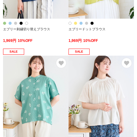
エブリー刺繍切り替えブラウス
エブリードットブラウス
1,969円
10%OFF
1,969円
10%OFF
SALE
SALE
お気に入り
お