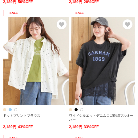
2,189円
50%OFF
2,189円
20%OFF
SALE
SALE
お気に入り
お
ドットプリントブラウス
ワイドシルエットデニムロゴ刺繍プルオー
バー
2,189円
43%OFF
2,189円
33%OFF
SALE
SALE