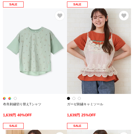
SALE
SALE
お気に入り
お
布帛刺繍切り替えTシャツ
ガーゼ刺繍キャミソール
1,639円
40%OFF
1,639円
25%OFF
SALE
SALE