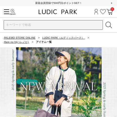
新規会員登録で500円分ポイントGET！
0
検索
ログイン
お気に
カ
PALEMO STORE ONLINE
LUDIC PARK（ルディックパーク）
Hare no hi(ハレノヒ)
アイテム一覧