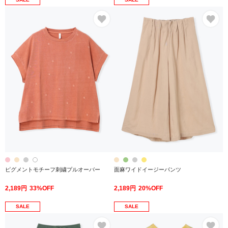
お気に入り
お
ピグメントモチーフ刺繍プルオーバー
面麻ワイドイージーパンツ
2,189円
33%OFF
2,189円
20%OFF
SALE
SALE
お気に入り
お