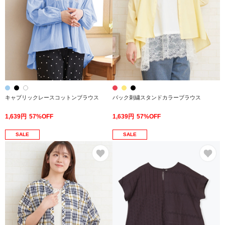
キャブリックレースコットンブラウス
バック刺繍スタンドカラーブラウス
1,639円
57%OFF
1,639円
57%OFF
SALE
SALE
お気に入り
お