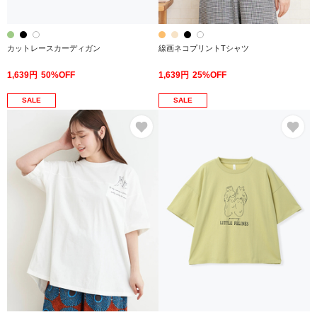
カットレースカーディガン
線画ネコプリントTシャツ
1,639円
50%OFF
1,639円
25%OFF
SALE
SALE
お気に入り
お