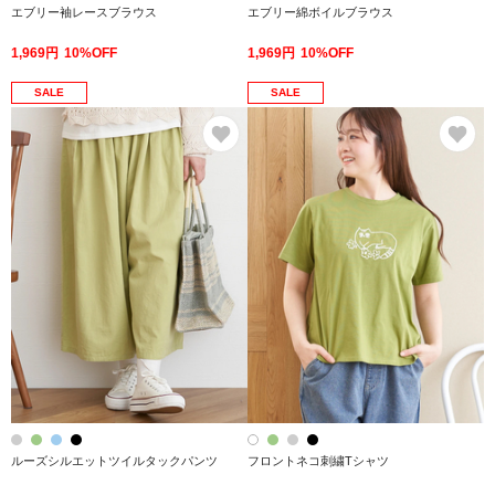
エブリー袖レースブラウス
エブリー綿ボイルブラウス
1,969円
10%OFF
1,969円
10%OFF
SALE
SALE
お気に入り
お
ルーズシルエットツイルタックパンツ
フロントネコ刺繍Tシャツ