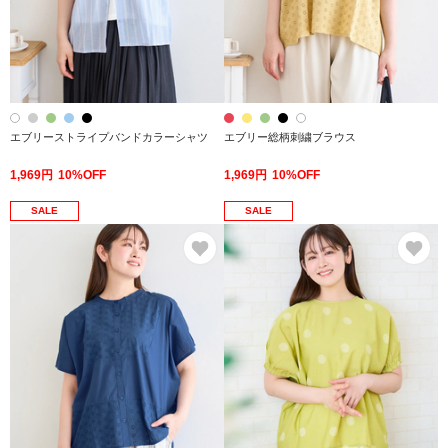
エブリーストライプバンドカラーシャツ
エブリー総柄刺繍ブラウス
1,969円
10%OFF
1,969円
10%OFF
SALE
SALE
お気に入り
お