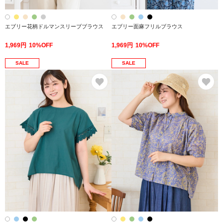
エブリー花柄ドルマンスリーブブラウス
エブリー面麻フリルブラウス
1,969円
10%OFF
1,969円
10%OFF
SALE
SALE
お気に入り
お