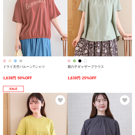
ドライ天竺バルーンTシャツ
鹿の子ギャザーブラウス
1,639円
50%OFF
1,639円
25%OFF
SALE
お気に入り
お