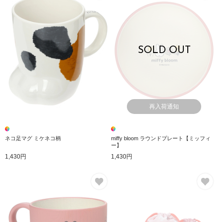
SOLD OUT
再入荷通知
ネコ足マグ ミケネコ柄
miffy bloom ラウンドプレート【ミッフィ
ー】
1,430円
1,430円
お気に入り
お