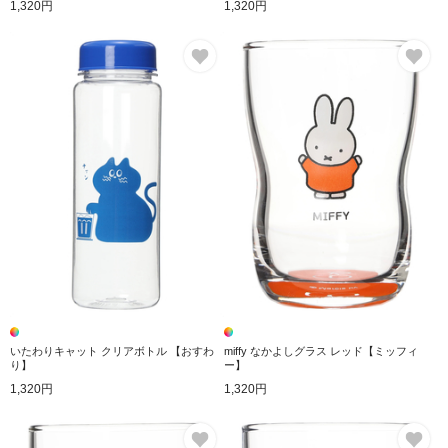
1,320円
1,320円
お気に入り
お
いたわりキャット クリアボトル 【おすわ
miffy なかよしグラス レッド【ミッフィ
り】
ー】
1,320円
1,320円
お気に入り
お