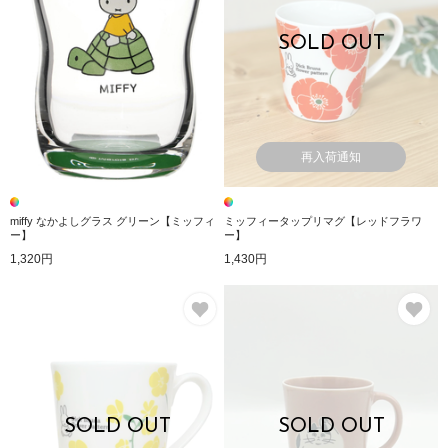
SOLD OUT
再入荷通知
miffy なかよしグラス グリーン【ミッフィ
ミッフィータップリマグ【レッドフラワ
ー】
ー】
1,320円
1,430円
お気に入り
お
SOLD OUT
SOLD OUT