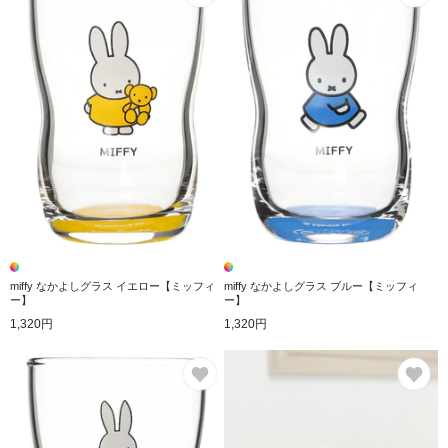
miffy なかよしグラス イエロー【ミッフィ
miffy なかよしグラス ブルー【ミッフィ
ー】
ー】
1,320円
1,320円
お気に入り
お