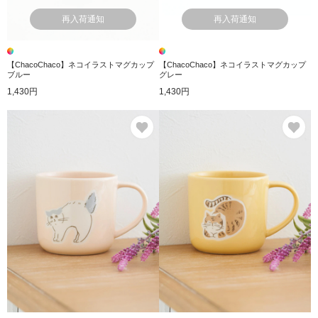
再入荷通知
再入荷通知
【ChacoChaco】ネコイラストマグカップ
【ChacoChaco】ネコイラストマグカップ
ブルー
グレー
1,430円
1,430円
お気に入り
お