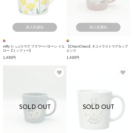
再入荷通知
再入荷通知
miffy たっぷりマグ フラワーパターン イエ
【ChacoChaco】ネコイラストマグカップ
ロー【ミッフィー】
ピンク
1,430円
1,430円
お気に入り
お
SOLD OUT
SOLD OUT