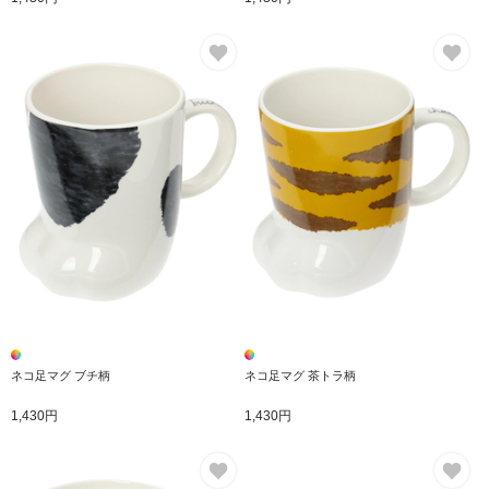
お気に入り
お
ネコ足マグ ブチ柄
ネコ足マグ 茶トラ柄
1,430円
1,430円
お気に入り
お