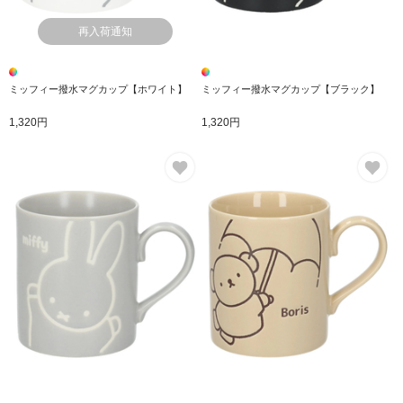
再入荷通知
ミッフィー撥水マグカップ【ホワイト】
ミッフィー撥水マグカップ【ブラック】
1,320円
1,320円
お気に入り
お