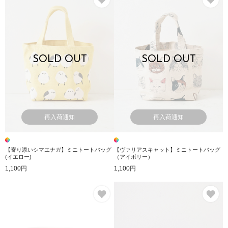
SOLD OUT
SOLD OUT
再入荷通知
再入荷通知
【寄り添いシマエナガ】ミニトートバッグ
【ヴァリアスキャット】ミニトートバッグ
(イエロー)
（アイボリー）
1,100円
1,100円
お気に入り
お