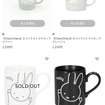
再入荷通知
再入荷通知
【ChacoChaco】ネコイラストマグカップ
【ChacoChaco】ネコイラストマグカップ
グリーン
グレージュ
1,210円
1,210円
お気に入り
お
SOLD OUT