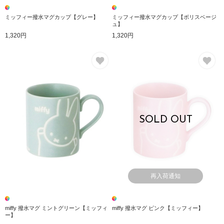
ミッフィー撥水マグカップ【グレー】
ミッフィー撥水マグカップ【ボリスベージ
ュ】
1,320円
1,320円
お気に入り
お
SOLD OUT
再入荷通知
miffy 撥水マグ ミントグリーン【ミッフィ
miffy 撥水マグ ピンク【ミッフィー】
ー】