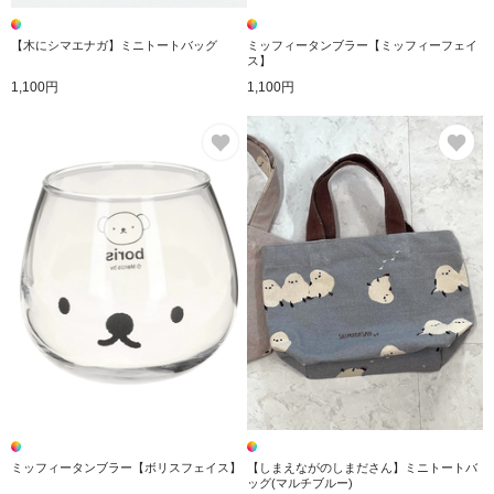
【木にシマエナガ】ミニトートバッグ
ミッフィータンブラー【ミッフィーフェイ
ス】
1,100円
1,100円
お気に入り
お
ミッフィータンブラー【ボリスフェイス】
【しまえながのしまださん】ミニトートバ
ッグ(マルチブルー)