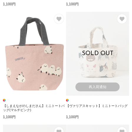
1,100円
1,100円
お気に入り
お
SOLD OUT
再入荷通知
【しまえながのしまださん】ミニトートバ
【ヴァリアスキャット】ミニトートバッグ
ッグ(マルチピンク)
1,100円
1,100円
お気に入り
お