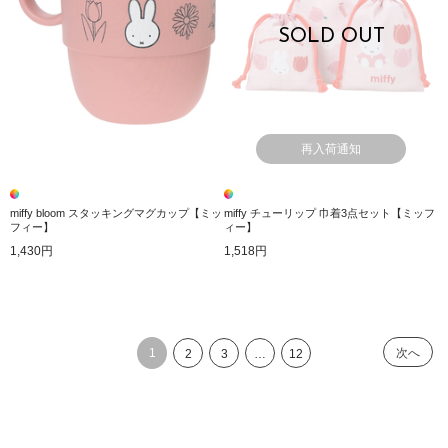
SOLD OUT
再入荷通知
miffy bloom スタッキングマグカップ【ミッ
miffy チューリップ 巾着3点セット【ミッフ
フィー】
ィー】
1,430円
1,518円
1
次へ
2
3
…
12