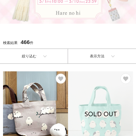
466
検索結果
件
絞り込む
表示方法
お気に入り
お
SOLD OUT