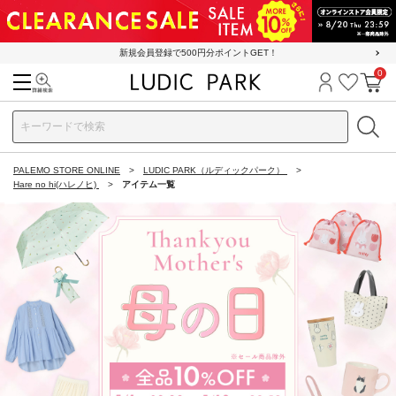
新規会員登録で500円分ポイントGET！
0
検索
ログイン
お気に
カ
PALEMO STORE ONLINE
LUDIC PARK（ルディックパーク）
Hare no hi(ハレノヒ)
アイテム一覧