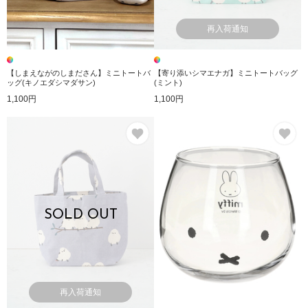
再入荷通知
【しまえながのしまださん】ミニトートバ
【寄り添いシマエナガ】ミニトートバッグ
ッグ(キノエダシマダサン)
(ミント)
1,100円
1,100円
お気に入り
お
SOLD OUT
再入荷通知