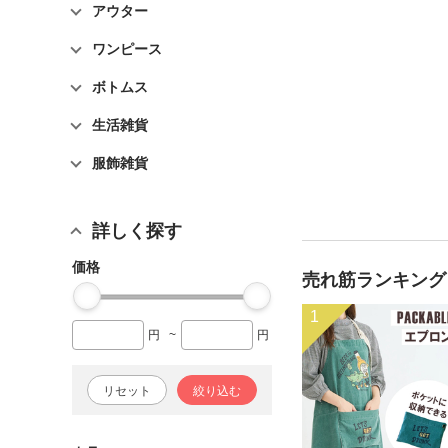
アウター
ワンピース
ボトムス
生活雑貨
服飾雑貨
詳しく探す
価格
売れ筋ランキング
1
円
~
円
リセット
絞り込む