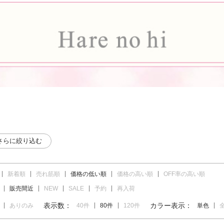
さらに絞り込む
新着順
売れ筋順
価格の低い順
価格の高い順
OFF率の高い順
販売間近
NEW
SALE
予約
再入荷
表示数：
カラー表示：
ありのみ
40件
80件
120件
単色