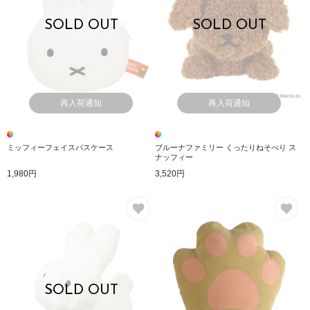
SOLD OUT
SOLD OUT
再入荷通知
再入荷通知
ミッフィーフェイスパスケース
ブルーナファミリー くったりねそべり ス
ナッフィー
1,980円
3,520円
お気に入り
お
SOLD OUT