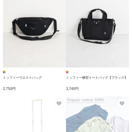
ミッフィーウエストバッグ
ミッフィー横型トートバッグ【ブラック】
2,750円
3,740円
お気に入り
お