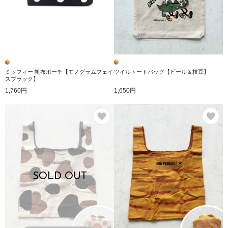
ミッフィー 帆布ポーチ【モノグラムフェイ
ツイルトートバッグ【ビール＆枝豆】
スブラック】
1,760円
1,650円
お気に入り
お
SOLD OUT