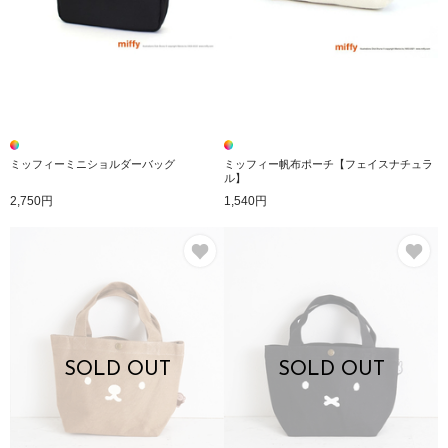
ミッフィーミニショルダーバッグ
ミッフィー帆布ポーチ【フェイスナチュラ
ル】
2,750円
1,540円
お気に入り
お
SOLD OUT
SOLD OUT