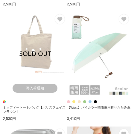
2,530円
2,530円
お気に入り
お
SOLD OUT
再入荷通知
ミッフィートートバッグ【ボリスフェイス
【Wpc.】バイカラー晴雨兼用折りたたみ傘
ブラウン】
2,530円
3,410円
お気に入り
お