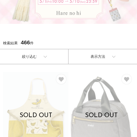
466
検索結果
件
絞り込む
表示方法
お気に入り
お
SOLD OUT
SOLD OUT