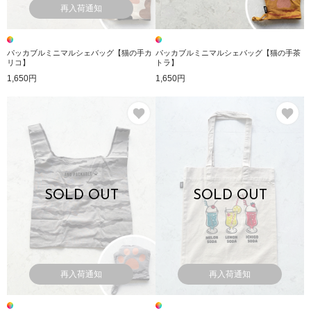
再入荷通知
パッカブルミニマルシェバッグ【猫の手カ
パッカブルミニマルシェバッグ【猫の手茶
リコ】
トラ】
1,650円
1,650円
お気に入り
お
SOLD OUT
SOLD OUT
再入荷通知
再入荷通知