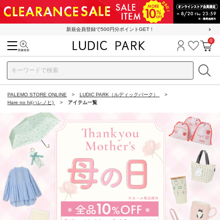
新規会員登録で500円分ポイントGET！
0
検索
ログイン
お気に
カ
PALEMO STORE ONLINE
LUDIC PARK（ルディックパーク）
Hare no hi(ハレノヒ)
アイテム一覧