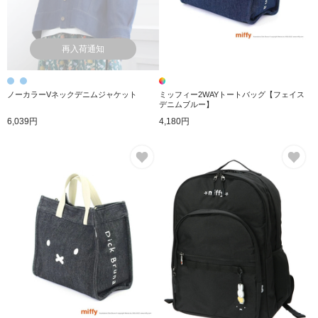
再入荷通知
ノーカラーVネックデニムジャケット
ミッフィー2WAYトートバッグ【フェイス
デニムブルー】
6,039円
4,180円
お気に入り
お