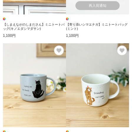
再入荷通知
【しまえながのしまださん】ミニトートバ
【寄り添いシマエナガ】ミニトートバッグ
ッグ(キノエダシマダサン)
(ミント)
1,100円
1,100円
お気に入り
お