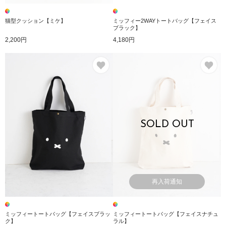
猫型クッション【ミケ】
ミッフィー2WAYトートバッグ【フェイス
ブラック】
2,200円
4,180円
お気に入り
お
SOLD OUT
再入荷通知
ミッフィートートバッグ【フェイスブラッ
ミッフィートートバッグ【フェイスナチュ
ク】
ラル】