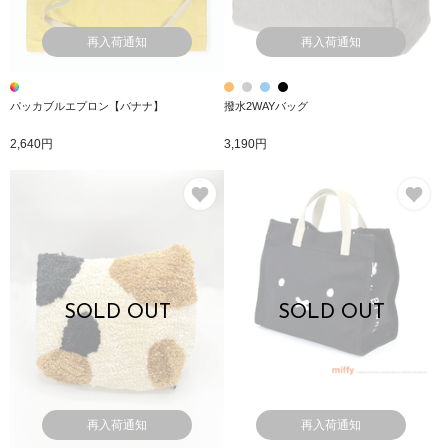
再入荷通知
再入荷通知
パッカブルエプロン【バナナ】
撥水2WAYバッグ
2,640円
3,190円
お気に入り
お
SOLD OUT
SOLD OUT
再入荷通知
再入荷通知