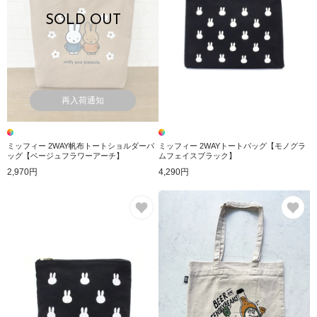
SOLD OUT
再入荷通知
ミッフィー 2WAY帆布トートショルダーバ
ミッフィー 2WAYトートバッグ【モノグラ
ッグ【ベージュフラワーアーチ】
ムフェイスブラック】
2,970円
4,290円
お気に入り
お