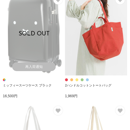
SOLD OUT
再入荷通知
ミッフィースーツケース ブラック
2ハンドルコットントートバッグ
16,500円
1,969円
お気に入り
お