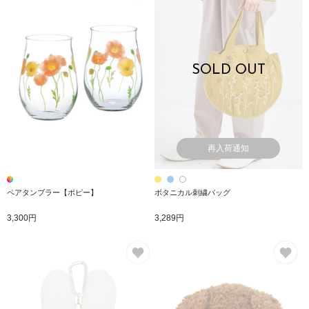
SOLD OUT
再入荷通知
ペアタンブラー【ポピー】
ボタニカル刺繍バッグ
3,300円
3,289円
お気に入り
お