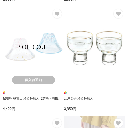
お気に入り
お
SOLD OUT
再入荷通知
招福杯 桜富士 冷酒杯揃え【淡桜・晴桜】
江戸切子 冷酒杯揃え
4,400円
3,850円
お気に入り
お