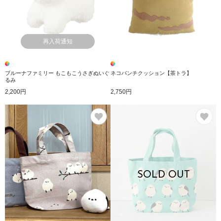
再入荷通知
ブルーナファミリー もこもこうさぎぬいぐ
ネコパンチクッション【茶トラ】
るみ
2,200円
2,750円
お気に入り
お
SOLD OUT