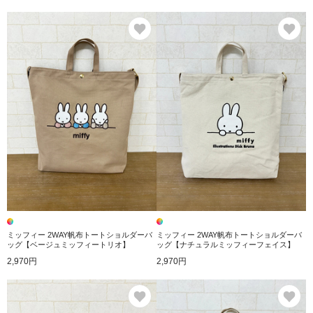
お気に入り
お
ミッフィー 2WAY帆布トートショルダーバ
ミッフィー 2WAY帆布トートショルダーバ
ッグ【ベージュミッフィートリオ】
ッグ【ナチュラルミッフィーフェイス】
2,970円
2,970円
お気に入り
お