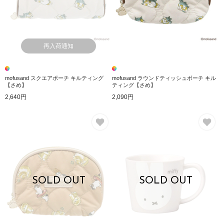
再入荷通知
mofusand スクエアポーチ キルティング
mofusand ラウンドティッシュポーチ キル
【さめ】
ティング【さめ】
2,640円
2,090円
お気に入り
お
SOLD OUT
SOLD OUT