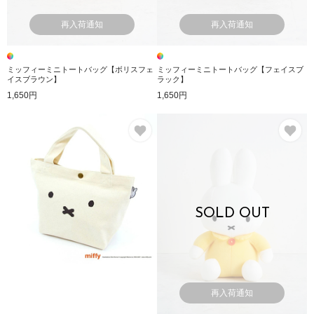
再入荷通知
再入荷通知
ミッフィーミニトートバッグ【ボリスフェ
ミッフィーミニトートバッグ【フェイスブ
イスブラウン】
ラック】
1,650円
1,650円
お気に入り
お
SOLD OUT
再入荷通知