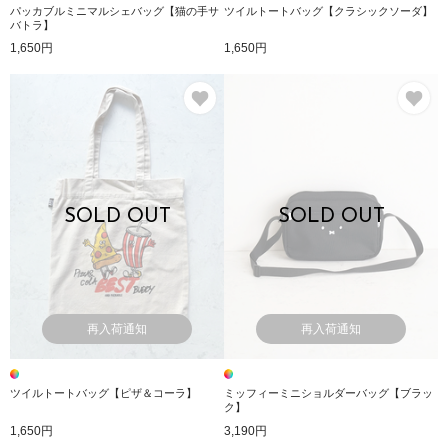
パッカブルミニマルシェバッグ【猫の手サ
ツイルトートバッグ【クラシックソーダ】
バトラ】
1,650円
1,650円
お気に入り
お
SOLD OUT
SOLD OUT
再入荷通知
再入荷通知
ツイルトートバッグ【ピザ＆コーラ】
ミッフィーミニショルダーバッグ【ブラッ
ク】
1,650円
3,190円