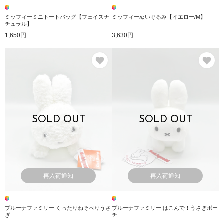
ミッフィーミニトートバッグ【フェイスナ
ミッフィーぬいぐるみ【イエロー/M】
チュラル】
1,650円
3,630円
お気に入り
お
SOLD OUT
SOLD OUT
再入荷通知
再入荷通知
ブルーナファミリー くったりねそべりうさ
ブルーナファミリー はこんで！うさぎポー
ぎ
チ