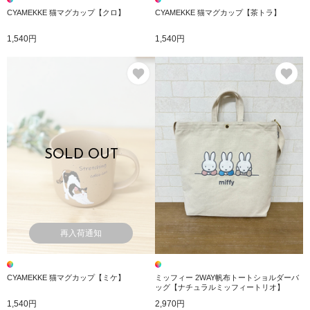
CYAMEKKE 猫マグカップ【クロ】
CYAMEKKE 猫マグカップ【茶トラ】
1,540円
1,540円
お気に入り
お
SOLD OUT
再入荷通知
CYAMEKKE 猫マグカップ【ミケ】
ミッフィー 2WAY帆布トートショルダーバ
ッグ【ナチュラルミッフィートリオ】
1,540円
2,970円