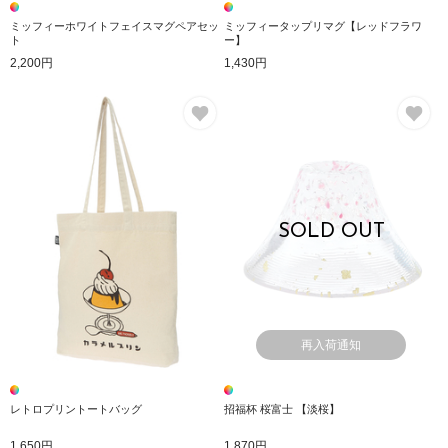
ミッフィーホワイトフェイスマグペアセッ
ミッフィータップリマグ【レッドフラワ
ト
ー】
2,200円
1,430円
お気に入り
お
SOLD OUT
再入荷通知
レトロプリントートバッグ
招福杯 桜富士 【淡桜】
1,650円
1,870円