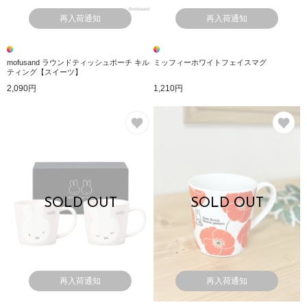
再入荷通知
再入荷通知
mofusand ラウンドティッシュポーチ キル
ミッフィーホワイトフェイスマグ
ティング【スイーツ】
2,090円
1,210円
お気に入り
お
SOLD OUT
SOLD OUT
再入荷通知
再入荷通知