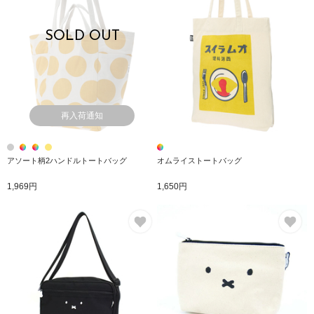
SOLD OUT
再入荷通知
アソート柄2ハンドルトートバッグ
オムライストートバッグ
1,969円
1,650円
お気に入り
お