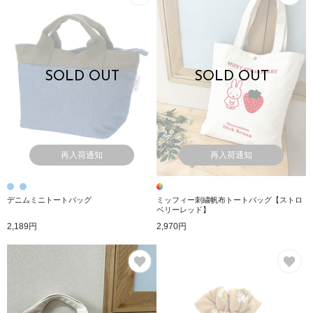
SOLD OUT
SOLD OUT
再入荷通知
再入荷通知
デニムミニトートバッグ
ミッフィー刺繍帆布トートバッグ【ストロ
ベリーレッド】
2,189円
2,970円
お気に入り
お