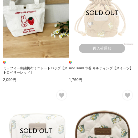
SOLD OUT
再入荷通知
ミッフィー刺繍帆布ミニトートバッグ【ス
mofusand 巾着 キルティング【スイーツ】
トロベリーレッド】
2,090円
1,760円
お気に入り
お
SOLD OUT