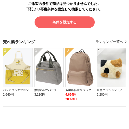
ご希望の条件で商品は見つかりませんでした。
下記より再度条件を設定して検索してください。
条件を設定する
売れ筋ランキング
ランキング一覧へ
1
2
3
4
パッカブルエプロン【バナナ】
撥水2WAYバッグ
多機能軽量リュック
猫型クッション【ミケ】
2,640円
3,190円
4,664円
2,200円
20%OFF