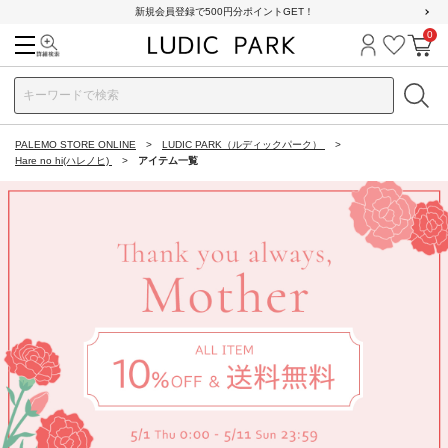
新規会員登録で500円分ポイントGET！
0
検索
ログイン
お気に
カ
PALEMO STORE ONLINE
LUDIC PARK（ルディックパーク）
Hare no hi(ハレノヒ)
アイテム一覧