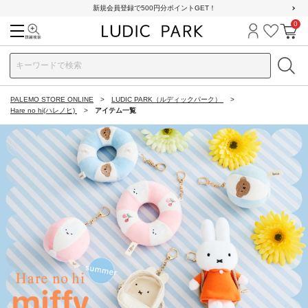
新規会員登録で500円分ポイントGET！
0
検索
ログイン
お気に
カ
PALEMO STORE ONLINE
LUDIC PARK（ルディックパーク）
Hare no hi(ハレノヒ)
アイテム一覧