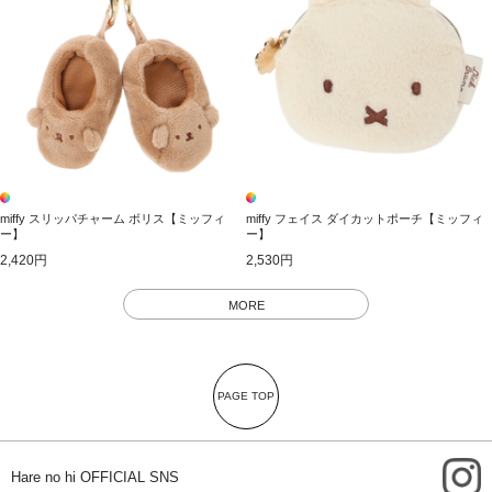
miffy スリッパチャーム ボリス【ミッフィ
miffy フェイス ダイカットポーチ【ミッフィ
ー】
ー】
2,420円
2,530円
MORE
PAGE TOP
i
Hare no hi OFFICIAL SNS