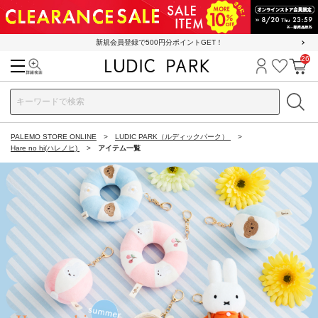
新規会員登録で500円分ポイントGET！
26
検索
ログイン
お気に
カ
PALEMO STORE ONLINE
LUDIC PARK（ルディックパーク）
Hare no hi(ハレノヒ)
アイテム一覧