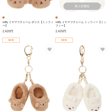
再入荷通知
miffy イヤマフチャーム ボリス【ミッフィ
miffy イヤマフチャーム ミッフィー【ミッ
ー】
フィー】
2,420円
2,420円
NEW
NEW
お気に入り
お