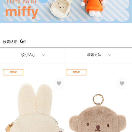
6
検索結果
件
絞り込む
表示方法
NEW
NEW
お気に入り
お