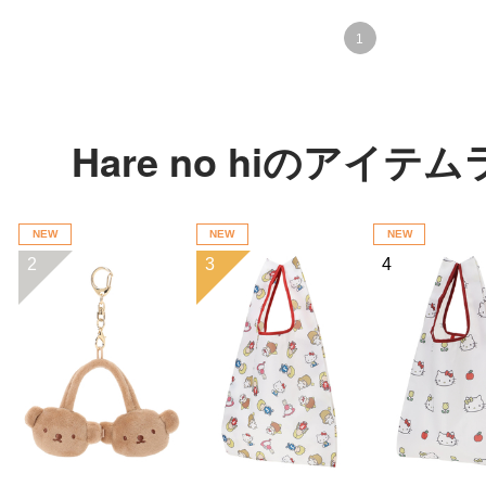
1
Hare no hiのアイ
NEW
NEW
NEW
2
3
4