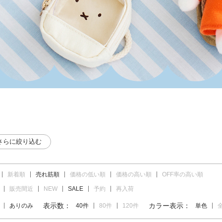
さらに絞り込む
新着順
売れ筋順
価格の低い順
価格の高い順
OFF率の高い順
販売間近
NEW
SALE
予約
再入荷
表示数：
カラー表示：
ありのみ
40件
80件
120件
単色