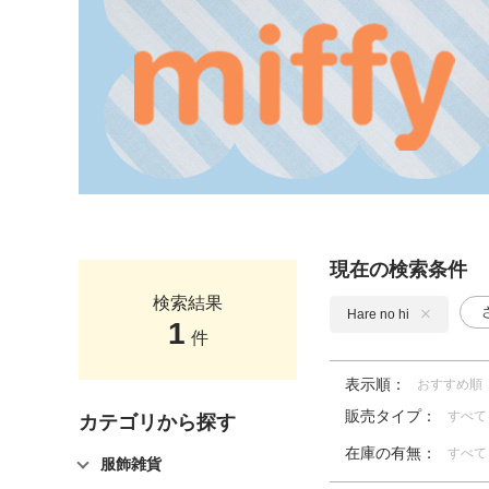
現在の検索条件
検索結果
Hare no hi
1
件
表示順：
おすすめ順
販売タイプ：
すべて
カテゴリから探す
在庫の有無：
すべて
服飾雑貨