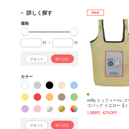
詳しく探す
SALE
価格
円
~
円
リセット
絞り込む
カラー
miffy ミッフィー×レコ
コバッグ イエロー【
ー】
1,089円
42%OFF
リセット
絞り込む