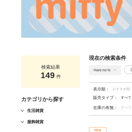
現在の検索条件
検索結果
Hare no hi
149
件
表示順：
おすすめ順
販売タイプ：
すべて
カテゴリから探す
在庫の有無：
すべて
生活雑貨
服飾雑貨
NEW