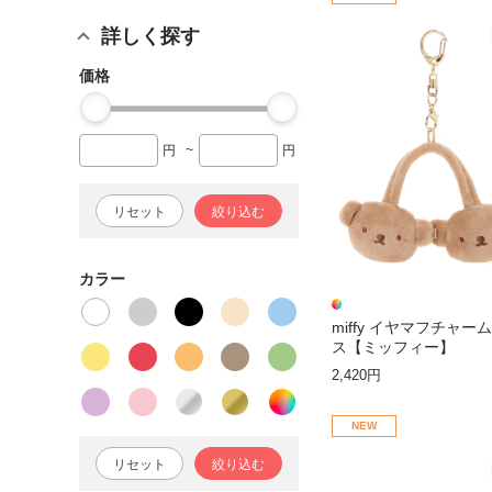
詳しく探す
価格
円
~
円
リセット
絞り込む
カラー
miffy イヤマフチャー
ス【ミッフィー】
2,420円
NEW
リセット
絞り込む