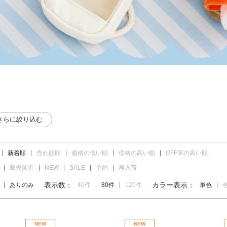
さらに絞り込む
新着順
売れ筋順
価格の低い順
価格の高い順
OFF率の高い順
販売間近
NEW
SALE
予約
再入荷
表示数：
カラー表示：
ありのみ
40件
80件
120件
単色
NEW
NEW