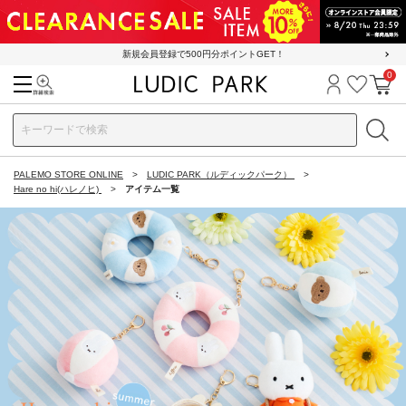
新規会員登録で500円分ポイントGET！
0
検索
ログイン
お気に
カ
PALEMO STORE ONLINE
LUDIC PARK（ルディックパーク）
Hare no hi(ハレノヒ)
アイテム一覧