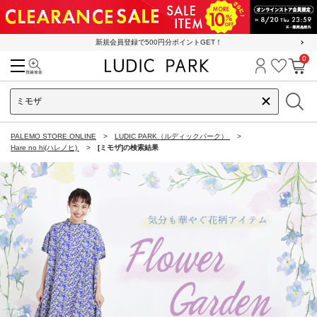
新規会員登録で500円分ポイントGET！
0
検索
ログイン
お気に
カ
PALEMO STORE ONLINE
LUDIC PARK（ルディックパーク）
Hare no hi(ハレノヒ)
[ミモザ]の検索結果