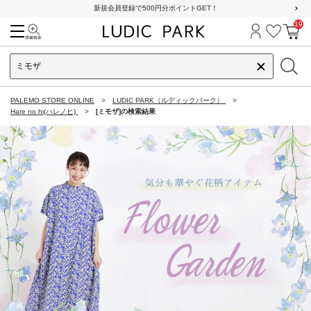
新規会員登録で500円分ポイントGET！
19
検索
ログイン
お気に
カ
PALEMO STORE ONLINE
LUDIC PARK（ルディックパーク）
Hare no hi(ハレノヒ)
[ミモザ]の検索結果