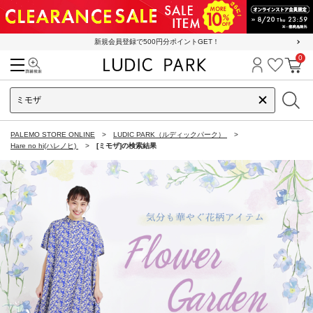
新規会員登録で500円分ポイントGET！
0
検索
ログイン
お気に
カ
PALEMO STORE ONLINE
LUDIC PARK（ルディックパーク）
Hare no hi(ハレノヒ)
[ミモザ]の検索結果