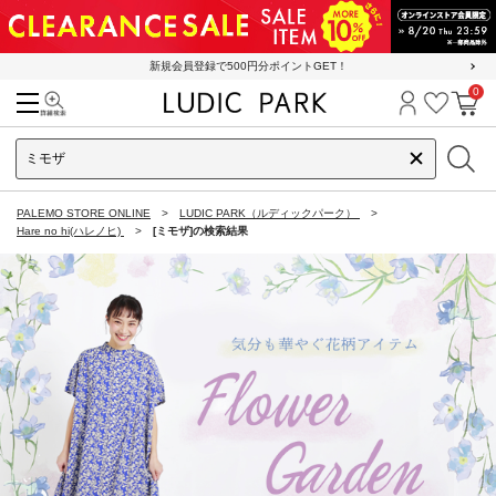
新規会員登録で500円分ポイントGET！
0
検索
ログイン
お気に
カ
PALEMO STORE ONLINE
LUDIC PARK（ルディックパーク）
Hare no hi(ハレノヒ)
[ミモザ]の検索結果