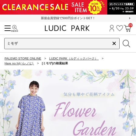
新規会員登録で500円分ポイントGET！
29
検索
ログイン
お気に
カ
PALEMO STORE ONLINE
LUDIC PARK（ルディックパーク）
Hare no hi(ハレノヒ)
[ミモザ]の検索結果