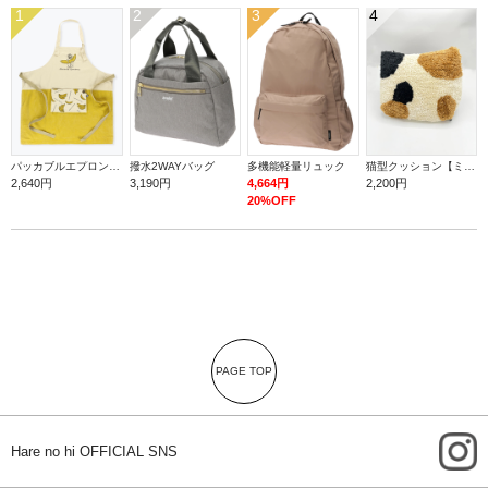
1
2
3
4
パッカブルエプロン【バナナ】
撥水2WAYバッグ
多機能軽量リュック
猫型クッション【ミケ】
2,640円
3,190円
4,664円
2,200円
20%OFF
PAGE TOP
i
Hare no hi OFFICIAL SNS