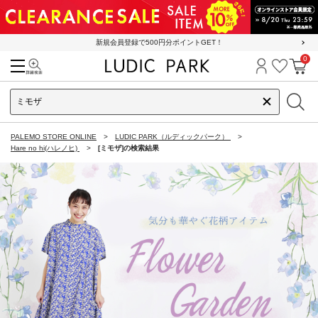
新規会員登録で500円分ポイントGET！
0
検索
ログイン
お気に
カ
PALEMO STORE ONLINE
LUDIC PARK（ルディックパーク）
Hare no hi(ハレノヒ)
[ミモザ]の検索結果