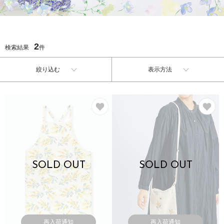
2
検索結果
件
絞り込む
表示方法
お気に入り
お
SOLD OUT
SOLD OUT
再入荷通知
再入荷通知