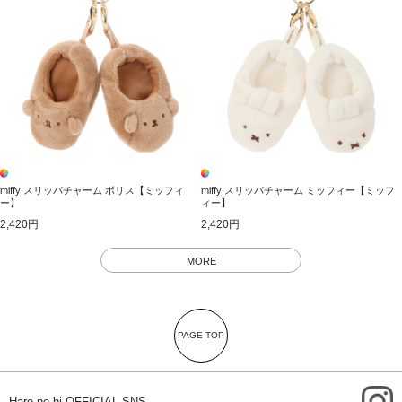
miffy スリッパチャーム ボリス【ミッフィ
miffy スリッパチャーム ミッフィー【ミッフ
ー】
ィー】
2,420円
2,420円
MORE
PAGE TOP
i
Hare no hi OFFICIAL SNS