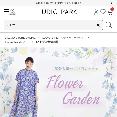
新規会員登録で500円分ポイントGET！
0
検索
ログイン
お気に
カ
PALEMO STORE ONLINE
LUDIC PARK（ルディックパーク）
Hare no hi(ハレノヒ)
[ミモザ]の検索結果