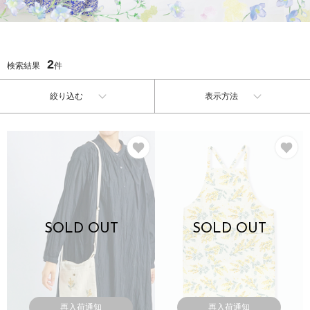
2
検索結果
件
絞り込む
表示方法
お気に入り
お
SOLD OUT
SOLD OUT
再入荷通知
再入荷通知