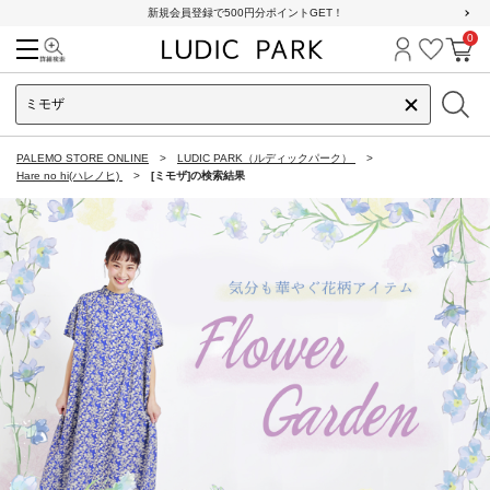
新規会員登録で500円分ポイントGET！
0
検索
ログイン
お気に
カ
PALEMO STORE ONLINE
LUDIC PARK（ルディックパーク）
Hare no hi(ハレノヒ)
[ミモザ]の検索結果