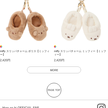
miffy スリッパチャーム ボリス【ミッフィ
miffy スリッパチャーム ミッフィー【ミッフ
ー】
ィー】
2,420円
2,420円
MORE
PAGE TOP
i
Hare no hi OFFICIAL SNS