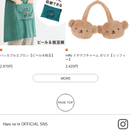
パッカブルエプロン【ビール＆枝豆】
miffy イヤマフチャーム ボリス【ミッフィ
ー】
2,970円
2,420円
MORE
PAGE TOP
i
Hare no hi OFFICIAL SNS