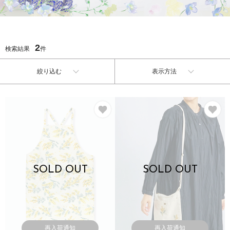
2
検索結果
件
絞り込む
表示方法
お気に入り
お
SOLD OUT
SOLD OUT
再入荷通知
再入荷通知