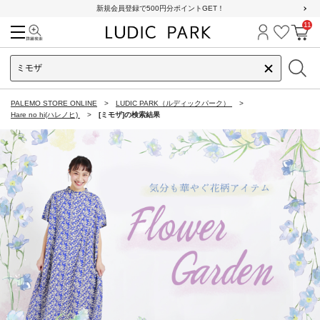
新規会員登録で500円分ポイントGET！
11
検索
ログイン
お気に
カ
PALEMO STORE ONLINE
LUDIC PARK（ルディックパーク）
Hare no hi(ハレノヒ)
[ミモザ]の検索結果