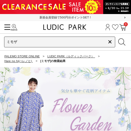
新規会員登録で500円分ポイントGET！
0
検索
ログイン
お気に
カ
PALEMO STORE ONLINE
LUDIC PARK（ルディックパーク）
Hare no hi(ハレノヒ)
[ミモザ]の検索結果