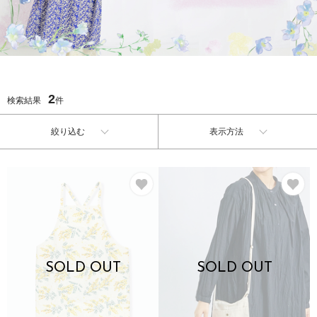
2
検索結果
件
絞り込む
表示方法
お気に入り
お
SOLD OUT
SOLD OUT