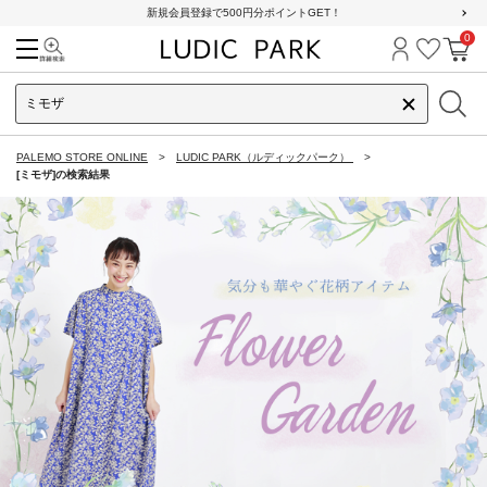
新規会員登録で500円分ポイントGET！
0
検索
ログイン
お気に
カ
PALEMO STORE ONLINE
LUDIC PARK（ルディックパーク）
[ミモザ]の検索結果