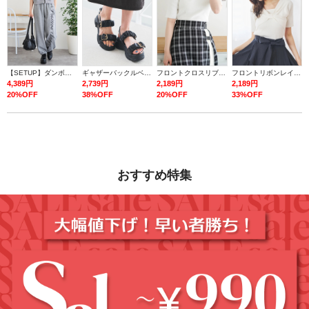
【SETUP】ダンボールロゴダブルZIP半袖パーカー×スウェットパンツ
ギャザーバックルベルトスポーツサンダル
フロントクロスリブ半袖トップス
フロントリボンレイヤード風トップス
4,389円
2,739円
2,189円
2,189円
20%OFF
38%OFF
20%OFF
33%OFF
おすすめ特集