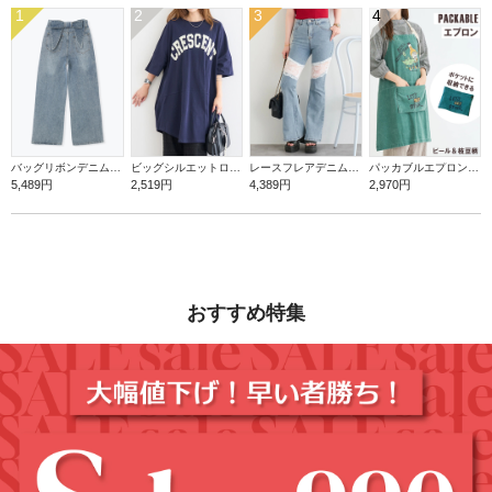
1
2
3
4
バッグリボンデニムワイドパンツ
ビッグシルエットロゴTシャツ
レースフレアデニムパンツ
パッカブルエプロン【ビール＆枝豆】
5,489円
2,519円
4,389円
2,970円
おすすめ特集