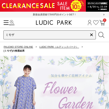
新規会員登録で500円分ポイントGET！
0
検索
ログイン
お気に
カ
PALEMO STORE ONLINE
LUDIC PARK（ルディックパーク）
[ミモザ]の検索結果