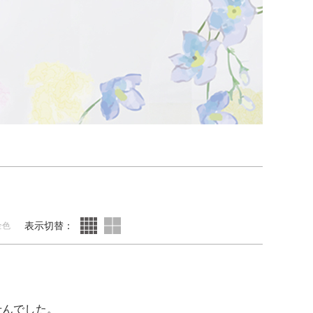
表示切替：
全色
せんでした。