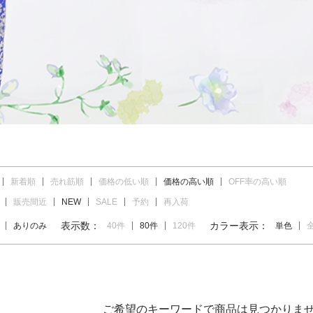
新着順
売れ筋順
価格の低い順
価格の高い順
OFF率の高い順
販売間近
NEW
SALE
予約
再入荷
表示数：
カラー表示：
ありのみ
40件
80件
120件
単色
ご希望のキーワードで商品は見つかりま