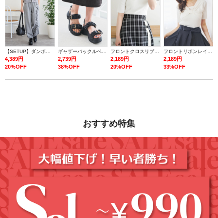
【SETUP】ダンボールロゴダブルZIP半袖パーカー×スウェットパンツ
ギャザーバックルベルトスポーツサンダル
フロントクロスリブ半袖トップス
フロントリボンレイヤード風トップス
4,389円
2,739円
2,189円
2,189円
20%OFF
38%OFF
20%OFF
33%OFF
おすすめ特集