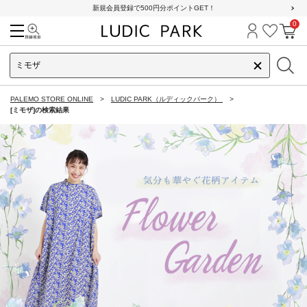
新規会員登録で500円分ポイントGET！
0
検索
ログイン
お気に
カ
PALEMO STORE ONLINE
LUDIC PARK（ルディックパーク）
[ミモザ]の検索結果