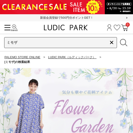
新規会員登録で500円分ポイントGET！
0
検索
ログイン
お気に
カ
PALEMO STORE ONLINE
LUDIC PARK（ルディックパーク）
[ミモザ]の検索結果