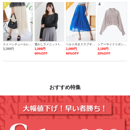
1
2
3
4
ストーンチュールレースロングスカート
透かしラメニット×タンク
ベルト付きスラブギャザーロングスカート
シアーサイドリボンフリルショートシャツ
3,289円
1,089円
1,089円
2,189円
60%OFF
60%OFF
20%OFF
おすすめ特集