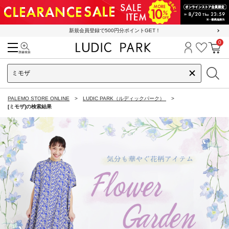
新規会員登録で500円分ポイントGET！
0
検索
ログイン
お気に
カ
PALEMO STORE ONLINE
LUDIC PARK（ルディックパーク）
[ミモザ]の検索結果