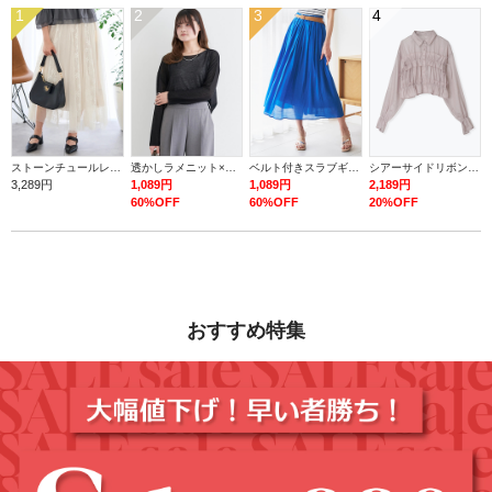
1
2
3
4
ストーンチュールレースロングスカート
透かしラメニット×タンク
ベルト付きスラブギャザーロングスカート
シアーサイドリボンフリルショートシャツ
3,289円
1,089円
1,089円
2,189円
60%OFF
60%OFF
20%OFF
おすすめ特集