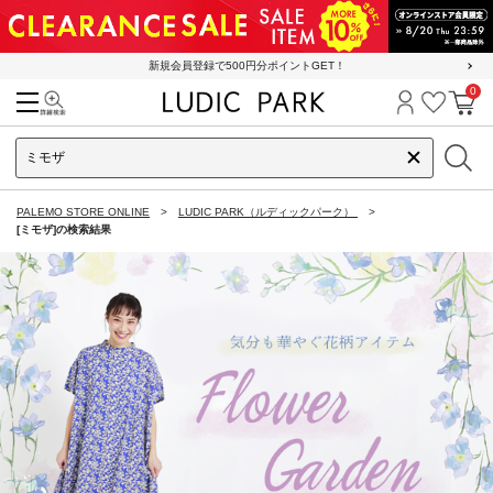
新規会員登録で500円分ポイントGET！
0
検索
ログイン
お気に
カ
PALEMO STORE ONLINE
LUDIC PARK（ルディックパーク）
[ミモザ]の検索結果