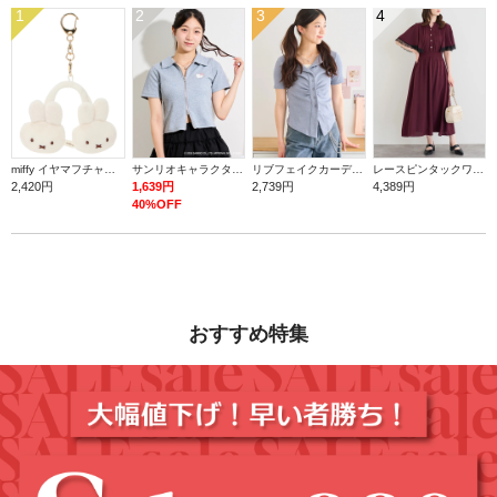
1
2
3
4
miffy イヤマフチャーム ミッフィー【ミッフィー】
サンリオキャラクターズ ダブルZIPラメトップス
リブフェイクカーディガン
レースピンタックワンピース
2,420円
1,639円
2,739円
4,389円
40%OFF
おすすめ特集