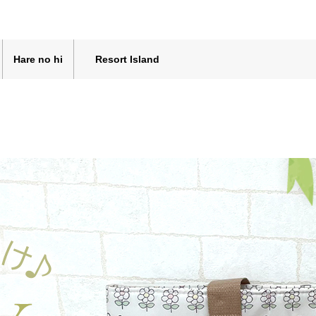
Hare no hi
Resort Island