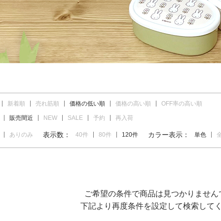
新着順
売れ筋順
価格の低い順
価格の高い順
OFF率の高い順
販売間近
NEW
SALE
予約
再入荷
表示数：
カラー表示：
ありのみ
40件
80件
120件
単色
ご希望の条件で商品は見つかりません
下記より再度条件を設定して検索して