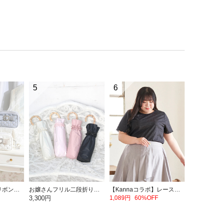
5
6
お嬢さんビジューリボンショルダーバッグ
お嬢さんフリル二段折りたたみ日傘
【Kannaコラボ】レース半袖T
3,300円
1,089円
60%OFF