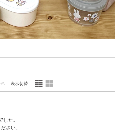
表示切替：
全色
でした。
ください。