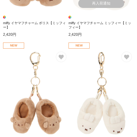
再入荷通知
miffy イヤマフチャーム ボリス【ミッフィ
miffy イヤマフチャーム ミッフィー【ミッ
ー】
フィー】
2,420円
2,420円
NEW
NEW
お気に入り
お