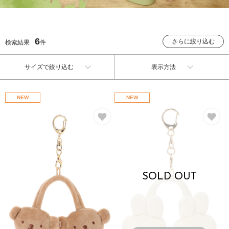
6
さらに絞り込む
検索結果
件
サイズで絞り込む
表示方法
NEW
NEW
お気に入り
お
SOLD OUT