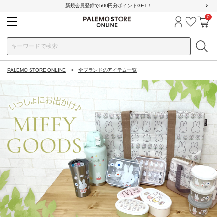
新規会員登録で500円分ポイントGET！
0
ログイン
お気に
カ
PALEMO STORE ONLINE
全ブランドのアイテム一覧