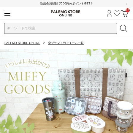
新規会員登録で500円分ポイントGET！
23
ログイン
お気に
カ
PALEMO STORE ONLINE
全ブランドのアイテム一覧