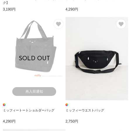
ク】
3,190円
4,290円
お気に入り
お
SOLD OUT
再入荷通知
ミッフィートートショルダーバッグ
ミッフィーウエストバッグ
4,290円
2,750円