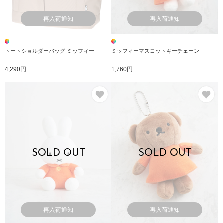
再入荷通知
再入荷通知
トートショルダーバッグ ミッフィー
ミッフィーマスコットキーチェーン
4,290円
1,760円
お気に入り
お
SOLD OUT
SOLD OUT
再入荷通知
再入荷通知