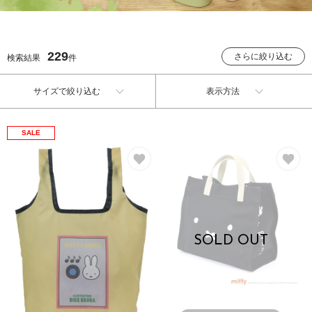
229
さらに絞り込む
検索結果
件
サイズで絞り込む
表示方法
SALE
お気に入り
お
SOLD OUT