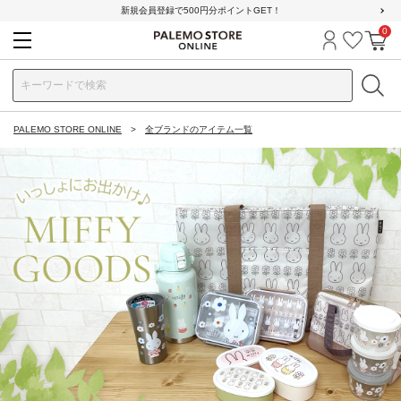
新規会員登録で500円分ポイントGET！
0
ログイン
お気に
カ
PALEMO STORE ONLINE
全ブランドのアイテム一覧