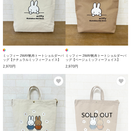
ミッフィー 2WAY帆布トートショルダーバ
ミッフィー 2WAY帆布トートショルダーバ
ッグ【ナチュラルミッフィーフェイス】
ッグ【ベージュミッフィーフェイス】
2,970円
2,970円
お気に入り
お
SOLD OUT