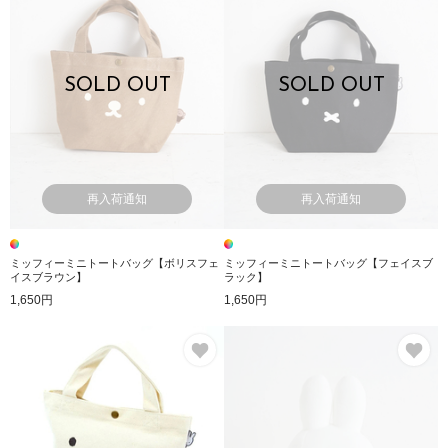
SOLD OUT
SOLD OUT
再入荷通知
再入荷通知
ミッフィーミニトートバッグ【ボリスフェ
ミッフィーミニトートバッグ【フェイスブ
イスブラウン】
ラック】
1,650円
1,650円
お気に入り
お