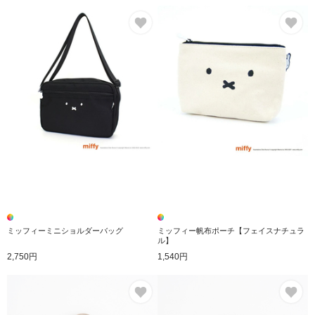
お気に入り
お
ミッフィーミニショルダーバッグ
ミッフィー帆布ポーチ【フェイスナチュラ
ル】
2,750円
1,540円
お気に入り
お