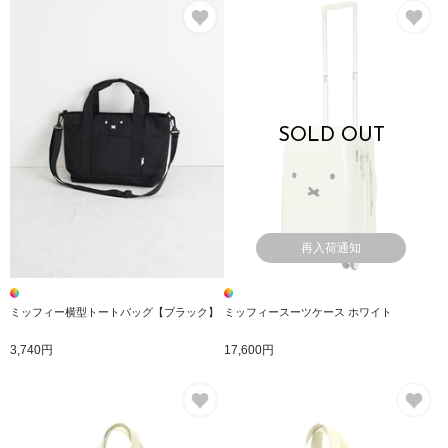
お気に入り
お
SOLD OUT
再入荷通知
ミッフィー横型トートバッグ【ブラック】
ミッフィースーツケース ホワイト
3,740円
17,600円
お気に入り
お