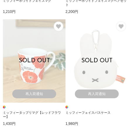
ミッフィーホワイトフェイスマグ
ミッフィーホワイトフェイスマグペアセッ
ト
1,210円
2,200円
お気に入り
お
SOLD OUT
SOLD OUT
再入荷通知
再入荷通知
ミッフィータップリマグ【レッドフラワ
ミッフィーフェイスパスケース
ー】
1,430円
1,980円