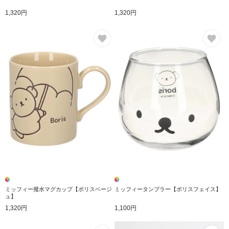
1,320円
1,320円
お気に入り
お
ミッフィー撥水マグカップ【ボリスベージ
ミッフィータンブラー【ボリスフェイス】
ュ】
1,320円
1,100円
お気に入り
お