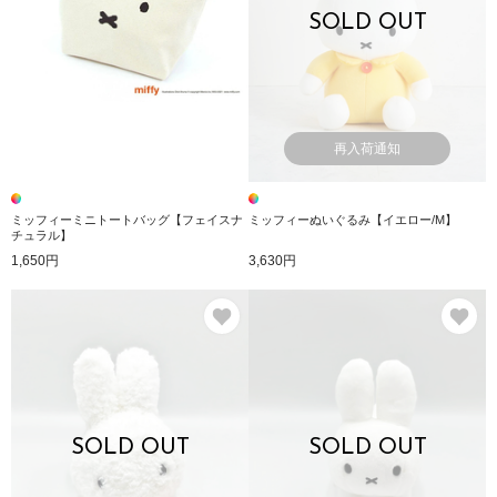
SOLD OUT
再入荷通知
ミッフィーミニトートバッグ【フェイスナ
ミッフィーぬいぐるみ【イエロー/M】
チュラル】
1,650円
3,630円
お気に入り
お
SOLD OUT
SOLD OUT