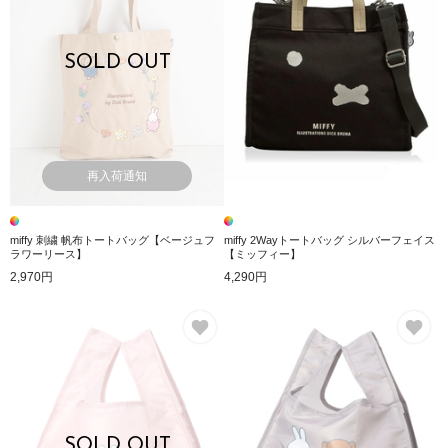
SOLD OUT
再入荷通知
miffy 刺繍 帆布トートバッグ【ベージュフ
miffy 2Wayトートバッグ シルバーフェイス
ラワーリース】
【ミッフィー】
2,970円
4,290円
お気に入り
お
SOLD OUT