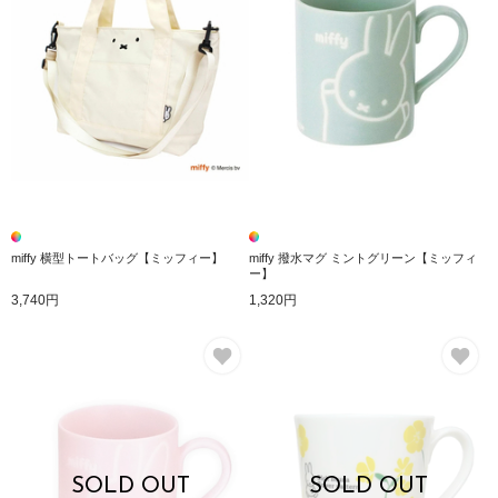
miffy 横型トートバッグ【ミッフィー】
miffy 撥水マグ ミントグリーン【ミッフィ
ー】
3,740円
1,320円
お気に入り
お
SOLD OUT
SOLD OUT