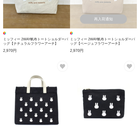
再入荷通知
ミッフィー 2WAY帆布トートショルダーバ
ミッフィー 2WAY帆布トートショルダーバ
ッグ【ナチュラルフラワーアーチ】
ッグ【ベージュフラワーアーチ】
2,970円
2,970円
お気に入り
お