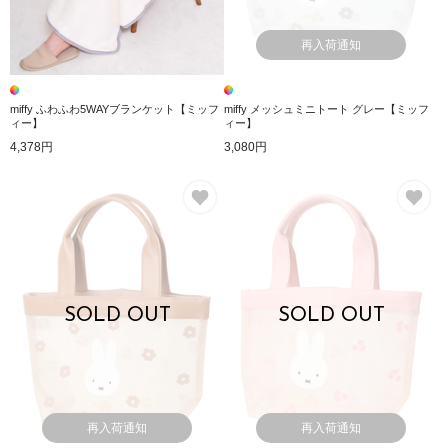
再入荷通知
miffy ふわふわ5WAYブランケット【ミッフ
miffy メッシュミニトート グレー【ミッフ
ィー】
ィー】
4,378円
3,080円
お気に入り
お
SOLD OUT
SOLD OUT
再入荷通知
再入荷通知