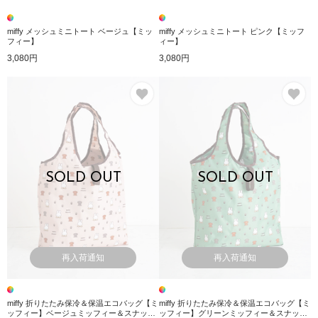
miffy メッシュミニトート ベージュ【ミッ
miffy メッシュミニトート ピンク【ミッフ
フィー】
ィー】
3,080円
3,080円
お気に入り
お
SOLD OUT
SOLD OUT
再入荷通知
再入荷通知
miffy 折りたたみ保冷＆保温エコバッグ【ミ
miffy 折りたたみ保冷＆保温エコバッグ【ミ
ッフィー】ベージュミッフィー＆スナッフ
ッフィー】グリーンミッフィー＆スナッフ