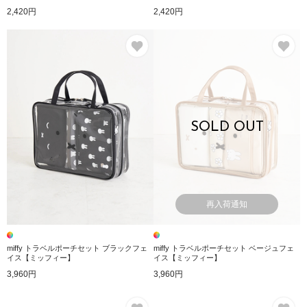
ィー
ィー
2,420円
2,420円
お気に入り
お
SOLD OUT
再入荷通知
miffy トラベルポーチセット ブラックフェ
miffy トラベルポーチセット ベージュフェ
イス【ミッフィー】
イス【ミッフィー】
3,960円
3,960円
お気に入り
お