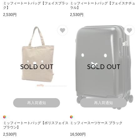
ミッフィートートバッグ【フェイスブラッ
ミッフィートートバッグ【フェイスナチュ
ク】
ラル】
2,530円
2,530円
お気に入り
お
SOLD OUT
SOLD OUT
再入荷通知
再入荷通知
ミッフィートートバッグ【ボリスフェイス
ミッフィースーツケース ブラック
ブラウン】
2,530円
16,500円