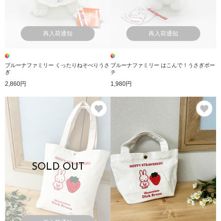
再入荷通知
再入荷通知
ブルーナファミリー くったりねそべりうさ
ブルーナファミリー はこんで！うさぎポー
ぎ
チ
2,860円
1,980円
お気に入り
お
SOLD OUT