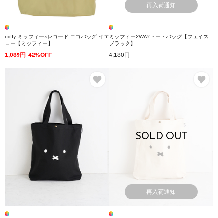
再入荷通知
miffy ミッフィー×レコード エコバッグ イエ
ミッフィー2WAYトートバッグ【フェイス
ロー【ミッフィー】
ブラック】
1,089円
42%OFF
4,180円
お気に入り
お
SOLD OUT
再入荷通知