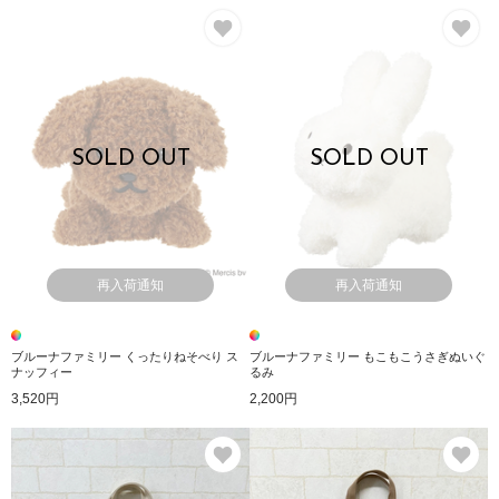
お気に入り
お
SOLD OUT
SOLD OUT
再入荷通知
再入荷通知
ブルーナファミリー くったりねそべり ス
ブルーナファミリー もこもこうさぎぬいぐ
ナッフィー
るみ
3,520円
2,200円
お気に入り
お