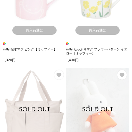
再入荷通知
再入荷通知
miffy 撥水マグ ピンク【ミッフィー】
miffy たっぷりマグ フラワーパターン イエ
ロー【ミッフィー】
1,320円
1,430円
お気に入り
お
SOLD OUT
SOLD OUT