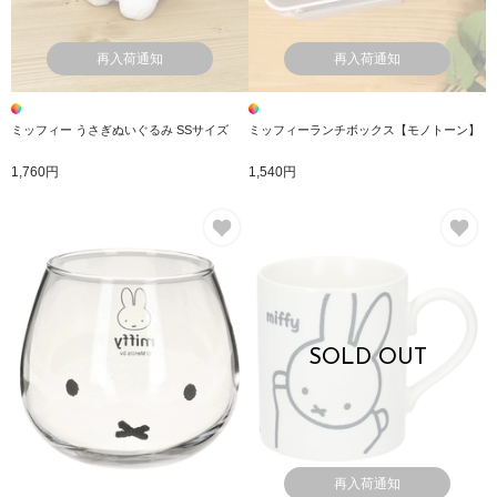
再入荷通知
再入荷通知
ミッフィー うさぎぬいぐるみ SSサイズ
ミッフィーランチボックス【モノトーン】
1,760円
1,540円
お気に入り
お
SOLD OUT
再入荷通知