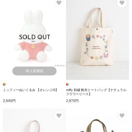
SOLD OUT
再入荷通知
ミッフィーぬいぐるみ 【オレンジ/S】
miffy 刺繍 帆布トートバッグ【ナチュラル
フラワーリース】
2,640円
2,970円
お気に入り
お