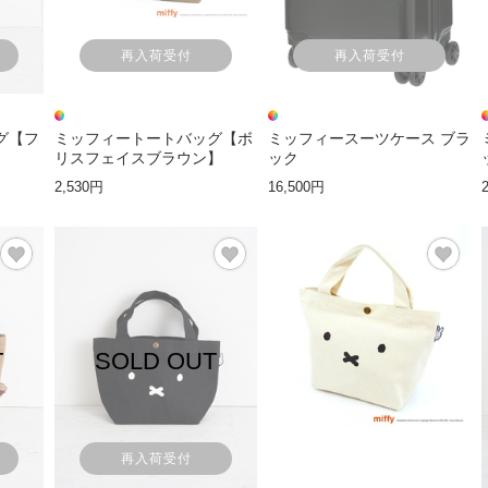
再入荷受付
再入荷受付
グ【フ
ミッフィートートバッグ【ボ
ミッフィースーツケース ブラ
リスフェイスブラウン】
ック
2,530円
16,500円
T
SOLD OUT
再入荷受付