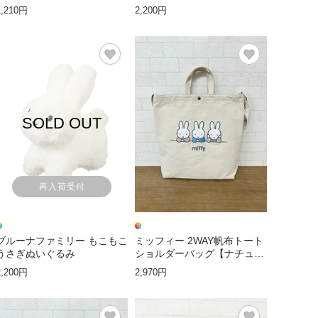
1,210円
2,200円
SOLD OUT
再入荷受付
ブルーナファミリー もこもこ
ミッフィー 2WAY帆布トート
うさぎぬいぐるみ
ショルダーバッグ【ナチュラ
ルミッフィートリオ】
2,200円
2,970円