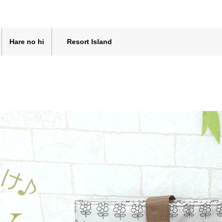
Hare no hi
Resort Island