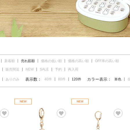
新着順
売れ筋順
価格の低い順
価格の高い順
OFF率の高い順
販売間近
NEW
SALE
予約
再入荷
表示数：
カラー表示：
ありのみ
40件
80件
120件
単色
NEW
NEW