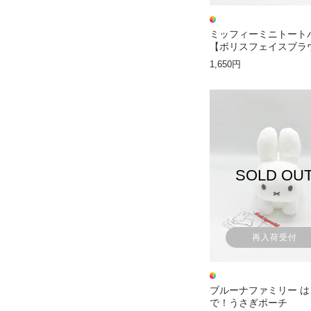
ミッフィーミニトート
【ボリスフェイスブラ
1,650円
SOLD OU
再入荷受付
ブルーナファミリー は
で！うさぎポーチ