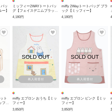
トバッ
ミッフィー2WAYトートバッ
miffy 2Wayトートバッグ ブラ
ルー】
グ【フェイスデニムブラッ
ック【ミッフィー】
ク】
4,180円
4,180円
T
SOLD OUT
SOLD OUT
再入荷受付
再入荷受付
セット
miffy エプロン おうち【ミッ
miffy エプロン ピンク【ミッ
ッフィ
フィー】
フィー】
3,850円
3,850円