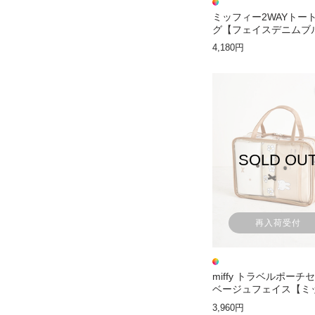
ミッフィー2WAYトー
グ【フェイスデニムブ
4,180円
SOLD OU
再入荷受付
miffy トラベルポーチ
ベージュフェイス【ミ
ー】
3,960円