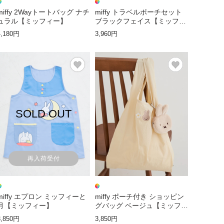
miffy 2Wayトートバッグ ナチ
miffy トラベルポーチセット
ュラル【ミッフィー】
ブラックフェイス【ミッフィ
ー】
4,180円
3,960円
SOLD OUT
再入荷受付
miffy エプロン ミッフィーと
miffy ポーチ付き ショッピン
月【ミッフィー】
グバッグ ベージュ【ミッフィ
ー】
3,850円
3,850円