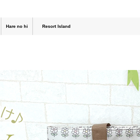
Hare no hi
Resort Island