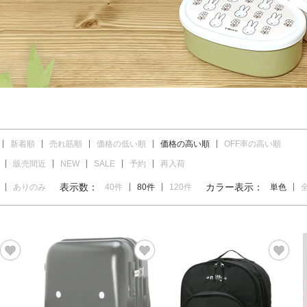
新着順
売れ筋順
価格の低い順
価格の高い順
OFF率の高い順
販売間近
NEW
SALE
予約
再入荷
表示数：
カラー表示：
ありのみ
40件
80件
120件
単色