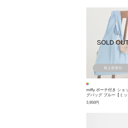
SOLD OU
再入荷受付
miffy ポーチ付き シ
グバッグ ブルー【ミッ
ー】
3,850円