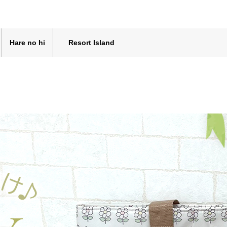
Hare no hi
Resort Island