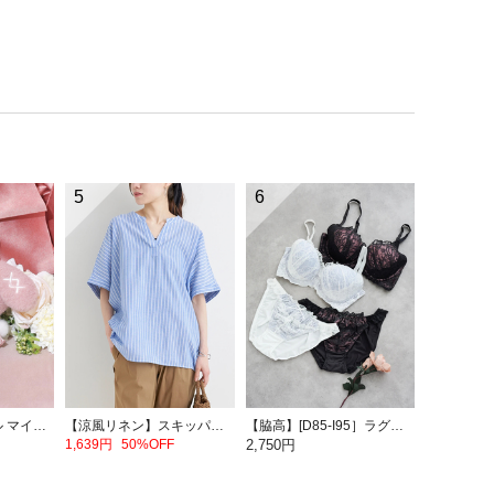
5
6
NOEMIEオリジナル マイメロディぬいぐるみキーホルダー
【涼風リネン】スキッパーネックバンドカラーブラウス
【脇高】[D85-I95］ラグジュアリーブラ＆ショーツ(モールドカップ)
1,639円
50%OFF
2,750円