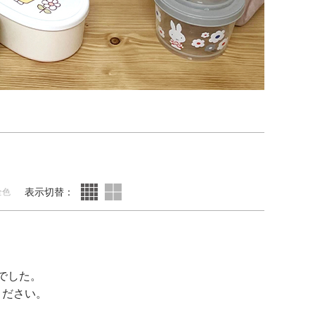
表示切替：
全色
でした。
ください。