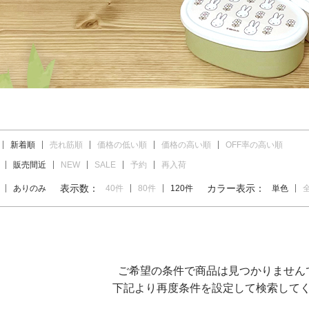
新着順
売れ筋順
価格の低い順
価格の高い順
OFF率の高い順
販売間近
NEW
SALE
予約
再入荷
表示数：
カラー表示：
ありのみ
40件
80件
120件
単色
ご希望の条件で商品は見つかりません
下記より再度条件を設定して検索して