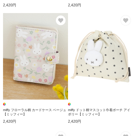
2,420円
2,420円
お気に入り
お
miffy フローラル柄 カードケース ベージュ
miffy ドット柄マスコット巾着ポーチ アイ
【ミッフィー】
ボリー【ミッフィー】
2,420円
2,420円
お気に入り
お