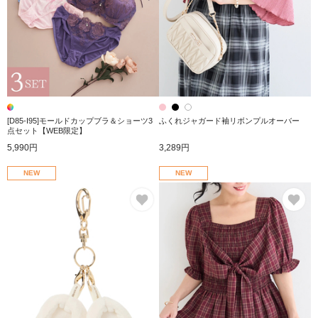
[D85-I95]モールドカップブラ＆ショーツ3
ふくれジャガード袖リボンプルオーバー
点セット【WEB限定】
5,990円
3,289円
NEW
NEW
お気に入り
お