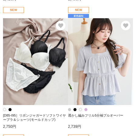
NEW
NEW
お気に入り
お
[D85-I95］リボンジャガードソフトワイヤ
透かし編みフリル5分袖プルオーバー
ーブラ＆ショーツ(モールドカップ)
2,750円
2,739円