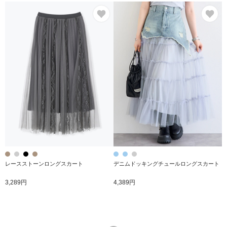
お気に入り
お
レースストーンロングスカート
デニムドッキングチュールロングスカート
3,289円
4,389円