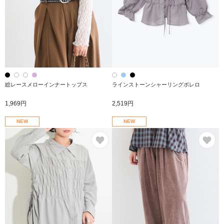
総レースメローインナートップス
ラインストーンシャーリングボレロ
1,969円
2,519円
NEW
NEW
お気に入り
お