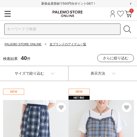
新規会員登録で500円分ポイントGET！
0
ログイン
お気に
カ
PALEMO STORE ONLINE
全ブランドのアイテム一覧
40
さらに絞り込む
検索結果
件
サイズで絞り込む
表示方法
NEW
NEW
お気に入り
お