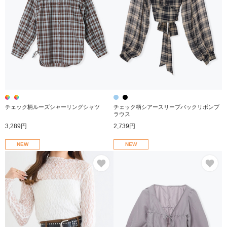
チェック柄ルーズシャーリングシャツ
チェック柄シアースリーブバックリボンブ
ラウス
3,289円
2,739円
NEW
NEW
お気に入り
お