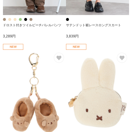
ドロスト付きツイルピーチバレルパンツ
サテンドット裾レースロングスカート
3,289円
3,839円
NEW
NEW
お気に入り
お