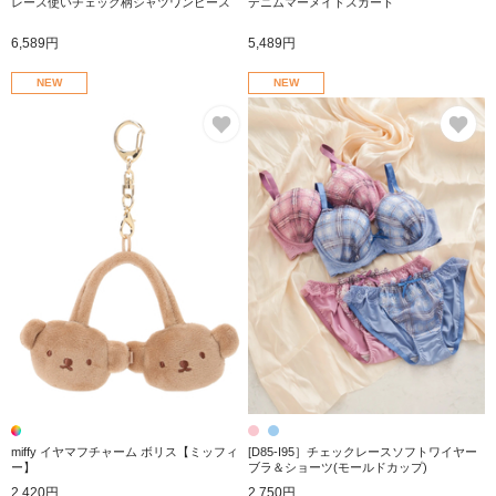
レース使いチェック柄シャツワンピース
デニムマーメイドスカート
6,589円
5,489円
NEW
NEW
お気に入り
お
miffy イヤマフチャーム ボリス【ミッフィ
[D85-I95］チェックレースソフトワイヤー
ー】
ブラ＆ショーツ(モールドカップ)
2,420円
2,750円