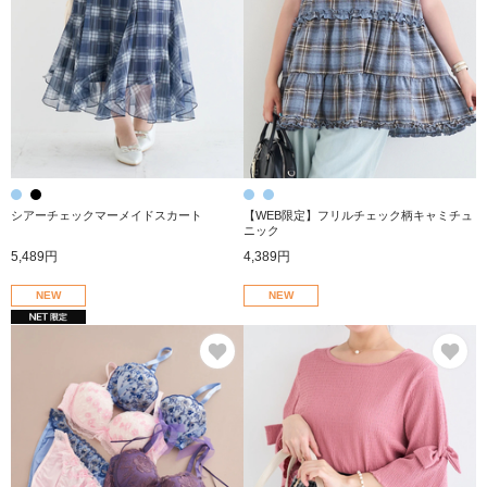
シアーチェックマーメイドスカート
【WEB限定】フリルチェック柄キャミチュ
ニック
5,489円
4,389円
NEW
NEW
お気に入り
お