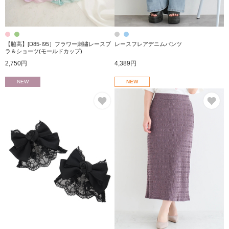
【脇高】[D85-I95］フラワー刺繍レースブ
レースフレアデニムパンツ
ラ＆ショーツ(モールドカップ)
2,750円
4,389円
NEW
NEW
お気に入り
お