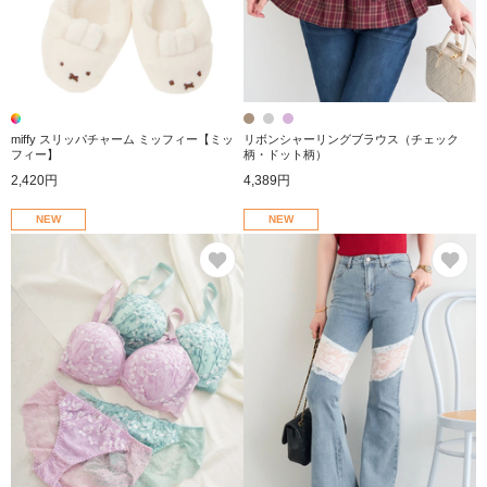
miffy スリッパチャーム ミッフィー【ミッ
リボンシャーリングブラウス（チェック
フィー】
柄・ドット柄）
2,420円
4,389円
NEW
NEW
お気に入り
お