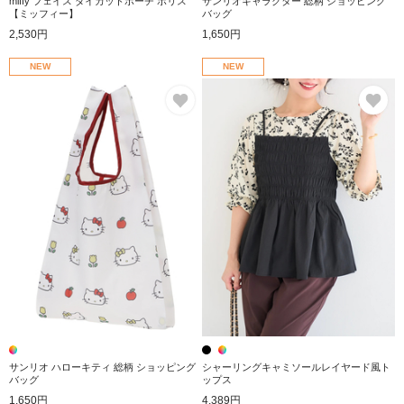
miffy フェイス ダイカットポーチ ボリス
サンリオキャラクター 総柄 ショッピング
【ミッフィー】
バッグ
2,530円
1,650円
NEW
NEW
お気に入り
お
サンリオ ハローキティ 総柄 ショッピング
シャーリングキャミソールレイヤード風ト
バッグ
ップス
1,650円
4,389円