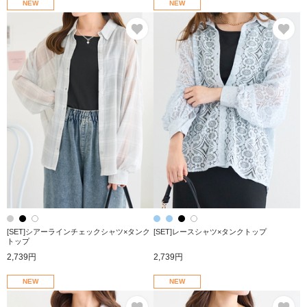
NEW
NEW
お気に入り
お
[SET]シアーラインチェックシャツ×タンク
[SET]レースシャツ×タンクトップ
トップ
2,739円
2,739円
NEW
NEW
お気に入り
お