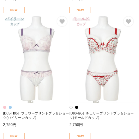
NEW
NEW
お気に入り
お
[D85-H95］フラワープリントブラ＆ショー
[D90-I95］チェリープリントブラ＆ショー
ツ(バイリーンカップ)
ツ(モールドカップ)
2,750円
2,750円
NEW
NEW