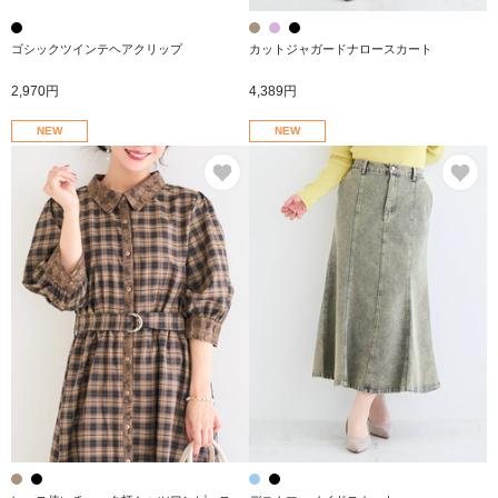
ゴシックツインテヘアクリップ
カットジャガードナロースカート
2,970円
4,389円
NEW
NEW
お気に入り
お