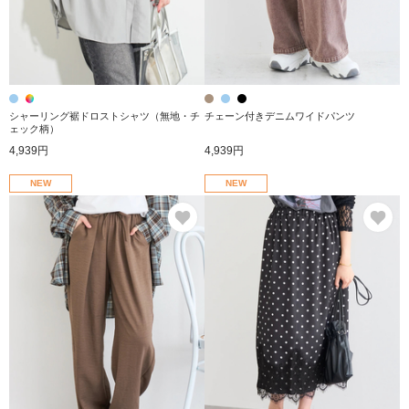
シャーリング裾ドロストシャツ（無地・チ
チェーン付きデニムワイドパンツ
ェック柄）
4,939円
4,939円
NEW
NEW
お気に入り
お