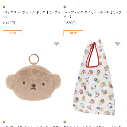
miffy スリッパチャーム ボリス【ミッフィ
miffy フェイス ダイカットポーチ【ミッフ
ー】
ィー】
2,420円
2,530円
NEW
NEW
お気に入り
お