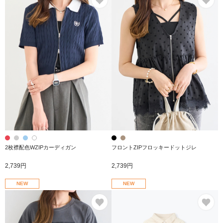
2枚襟配色WZIPカーディガン
フロントZIPフロッキードットジレ
2,739円
2,739円
NEW
NEW
お気に入り
お