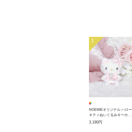
1
NOEMIEオリジナル ハロー
キティぬいぐるみキーホル
ダー
3,190円