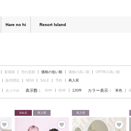
Hare no hi
Resort Island
新着順
売れ筋順
価格の低い順
価格の高い順
OFF率の高い順
販売間近
NEW
SALE
予約
再入荷
表示数：
カラー表示：
ありのみ
40件
80件
120件
単色
SALE
再入荷
再入荷