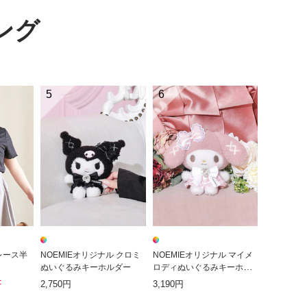
ング
5
6
レース半
NOEMIEオリジナル クロミ
NOEMIEオリジナル マイメ
ぬいぐるみキーホルダー
ロディぬいぐるみキーホル
ダー
F
2,750円
3,190円