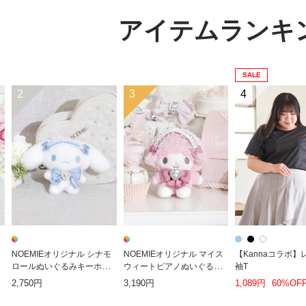
アイテムランキ
SALE
2
3
4
NOEMIEオリジナル シナモ
NOEMIEオリジナル マイス
【Kannaコラボ】
ロールぬいぐるみキーホル
ウィートピアノぬいぐるみ
袖T
ダー
キーホルダー
2,750円
3,190円
1,089円
60%OF